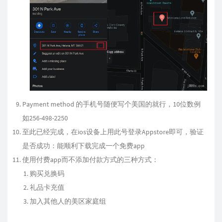
Payment method 的手机号随便写个美国的就行，10位数例
如256-498-2250
至此已经完成，在ios设备上用此号登录Appstore即可，验证
是否成功：能顺利下载完成一个免费app
使用付费app而不添加付款方式的三种方式：
购买兑换码
礼品卡充值
加入其他人的美区家庭组