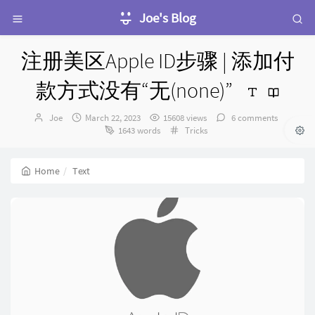
Joe's Blog
注册美区Apple ID步骤 | 添加付
款方式没有“无(none)”
Author：
发
Joe
March 22, 2023
15608 views
6 comments
布
Categories：
1643 words
Tricks
时
间：
Home
Text