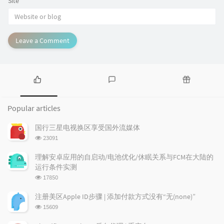
Site
Leave a Comment
P
L
R
o
a
a
Popular articles
p
t
n
u
e
d
国行三星电视换区享受国外流媒体
l
s
o
浏
23091
a
t
m
览
r
c
a
次
理解安卓应用的自启动/电池优化/休眠关系与FCM在大陆的
a
数:
o
r
运行条件实测
r
m
t
浏
17850
t
m
i
览
i
e
c
次
注册美区Apple ID步骤 | 添加付款方式没有“无(none)”
数:
c
n
l
浏
15609
l
t
e
览
e
次
s
s