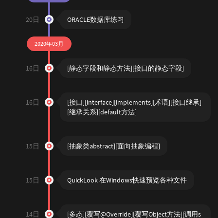
20日
ORACLE数据库练习
2020年03月
16日
[静态字段和静态方法][接口的静态字段]
16日
[接口][interface][implements][术语][接口继承]
[继承关系][default方法]
15日
[抽象类abstract][面向抽象编程]
15日
QuickLook 在Windows快速预览各种文件
14日
[多态][覆写@Override][覆写Object方法][调用s