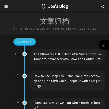
Joe's Blog
文章归档
Ok! At present,126 articles of diary. keep it up.
2024年08月
24日
The Ultimate FLUX.1 Hands-On Guide: From Be
ginner to Advanced with LoRA and ControlNet
18日
How to use Deep Live Cam: Real-Time Face Sw
ap and One-Click Video Deepfake with a Single I
mage
18日
Llama 3.1 405B vs GPT-4o: Which model is bett
er?