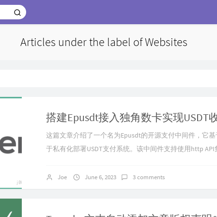
Articles under the label of Websites
搭建Epusdt接入独角数卡实现USDT收款(
这篇文章介绍了一个名为Epusdt的开源支付中间件，它
于私有化部署USDT支付系统。该中间件支持使用http A
需复杂配置，只需依赖MySQL和Redis。Epusdt具有多
响应等特点，支持Telegram机器人接入和支付消息通知
Joe
June 6, 2023
3 comments
Epusdt的准备工作、配置步骤和测试方法，并提供了相
过阅...