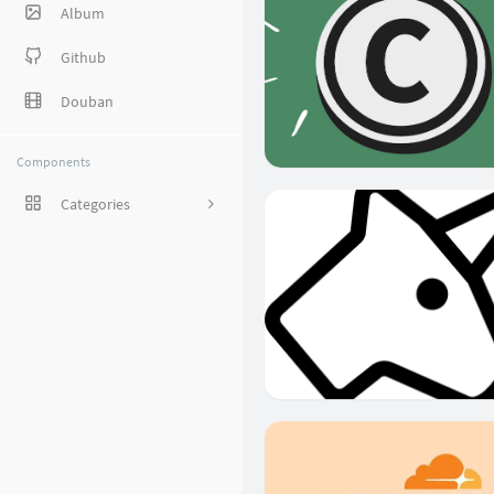
Album
Github
Douban
Components
Categories
1
8
38
27
5
1