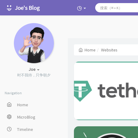
Joe's Blog
Home
Websites
Joe
时不我待，只争朝夕
Navigation
Home
MicroBlog
Timeline