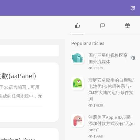
P
L
R
o
a
a
Popular articles
p
t
n
u
e
d
国行三星电视换区享受
l
s
o
国外流媒体
a
t
m
浏
23179
r
c
a
览
aaPanel)
a
o
r
次
理解安卓应用的自启动/
r
数:
m
t
电池优化/休眠关系与F
基于Go语言编写，可用
t
m
i
CM在大陆的运行条件实
PI集成到任何系统中，无
i
e
c
测
c
n
l
浏
钱包地址轮询、异步队列
17930
l
t
e
览
。文章详细介绍了
e
s
s
次
注册美区Apple ID步骤 |
数:
s
应的截图和代码示例。通
添加付款方式没有“无(n
one)”
浏
15668