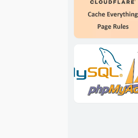
6
1
2
Basic Learning
1
4
5
4
2
0
8