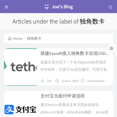
Joe's Blog
Articles under the label of 独角数卡
Home
独角数卡
搭建Epusdt接入独角数卡实现USDT收款(aaPanel)
这篇文章介绍了一个名为Epusdt的开源支
付中间件，它基于Go语言编写，可用于私
有化部署USDT支付系统。该中间件支持使
Joe
June 6, 2023
3 comments
用http API集成到任何系统中，无需复杂配
置，只需依赖MySQL和Redis。Epusdt具有
支付宝当面付申请流程
多钱包地址轮询、异步队列响应等特点，
通过Notion查看本文本文同步发布在
支持Telegram机器人接入和支付消息通
j000e.com实操：@fizi Blank编辑： @Joe前
知。文章详细介绍了Epusdt的准备工作、