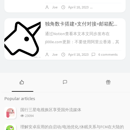
言找的网图第一次申请被驳回了😅于是求
配置步骤和测试方法，并提供了相应的截
Joe
April 18, 2023
No comments
助 @fizi Blank 协助签约当面付，最终成
图和代码示例。通过阅...
功，感谢。2023/6/4更新：我今天找了一家
独角数卡搭建+支付对接+邮箱配置(基于国际版宝塔aaPanel)
小超市拍了门脸和内景，然后重新申请当
通过Notion查看本文本文同步发布在
面付，竟然秒过了，即使申请时候上面还
j000e.com更新：不要使用阿里云香港，其
有系统检测到签约账号存在批量注册风
他香港服务器我认为也不稳妥服务器因“涉
险，暂时无法签约当前产品，感谢您的理
Joe
April 18, 2023
6 comments
及发布传播欺诈类违法违规内容”彻底被阿
解。的提示，抱着试...
里云关停了，说明删除阿里云盾是没用
的，无法申诉解封（要营业资质），不给
退费，不能备份数据，白瞎了机器和心
P
L
R
血，劳民伤财。文末补放上相关截图和从
o
a
a
Popular articles
工单要来的咩咩超市遗照一张。前言一直
p
t
n
想有个自己的发卡网站，试着卖点杂七杂
u
e
d
国行三星电视换区享受国外流媒体
l
s
o
浏
八，终于在开学前这段空...
23094
a
t
m
览
r
c
a
次
理解安卓应用的自启动/电池优化/休眠关系与FCM在大陆的