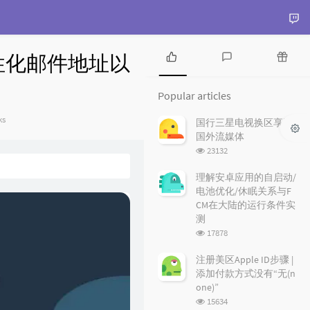
k的个性化邮件地址以
P
L
R
o
a
a
Popular articles
p
t
n
u
e
d
gories：
ks
国行三星电视换区享受
l
s
o
国外流媒体
a
t
m
浏
23132
r
c
a
览
a
o
r
次
理解安卓应用的自启动/
r
数:
m
t
电池优化/休眠关系与F
t
m
i
CM在大陆的运行条件实
i
e
c
测
c
n
l
浏
17878
l
t
e
览
e
s
s
次
注册美区Apple ID步骤 |
数:
s
添加付款方式没有“无(n
one)”
浏
15634