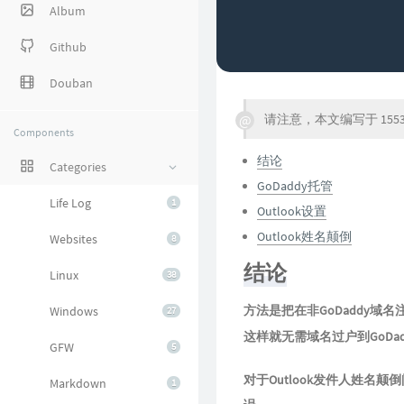
Album
Github
Douban
请注意，本文编写于 155
Components
结论
Categories
GoDaddy托管
Life Log
1
Outlook设置
Outlook姓名颠倒
Websites
8
结论
Linux
38
方法是把在非GoDaddy域名注册
Windows
27
这样就无需域名过户到GoDadd
GFW
5
对于Outlook发件人姓名颠倒
Markdown
1