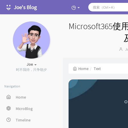
Joe's Blog
Microsoft3
Au
J
Joe
Home
Text
时不我待，只争朝夕
Navigation
Home
MicroBlog
Timeline