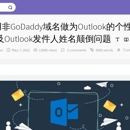
65使用非GoDaddy域名做为Outloo
及Outlook发件人姓名颠倒问题
thor：
发
Cate
oe
May 7, 2022
11680 views
2 comments
2693 words
Tric
布
时
间：