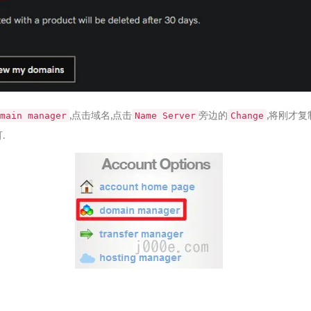
,点击域名,点击
旁边的
,将刚才复
main manager
Name Server
Change
.