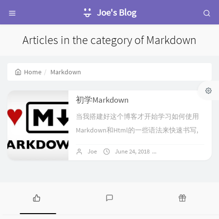
Joe's Blog
Articles in the category of Markdown
Home
Markdown
初学Markdown
当我搭建好这个博客才开始学习如何使用
Markdown和Html的一些语法来快速书写,
从本文开始使用1什么是Markdown[2特殊
Joe
June 24, 2018
No comments
字符<和&和符号转义](#2 "特殊字符<和&和
符号转义\")3语法 3.1标题 3.2粗体(加重
强调)") 3.3斜体(倾斜强调)") ...
P
L
R