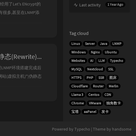
经用了Let's ENcrypt的
Last activity
1 Year Ago
有很多,甚至在LNMP添
有腾讯云,又拍云,阿里云,七
了Cloudflare,
Tag cloud
Linux
Server
Java
LNMP
Windows
Nginx
Ubuntu
LNMP添加,删除虚拟主机(VHost)及伪静态(Rewrite)使用教程
Websites
AI
LLM
Typecho
用教程LNMP环境搭建完成后
MySQL
Nextcloud
SSL
站(虚拟主机)")伪静态
HTTPS
PHP
SSR
图床
位置配置文件位
Cloudflare
Router
Merlin
启https添加网站(虚
Llama 3
Centos
CDN
..
Chrome
VMware
独角数卡
宝塔
aaPanel
发卡
Powered by
Typecho
| Theme by
handsome