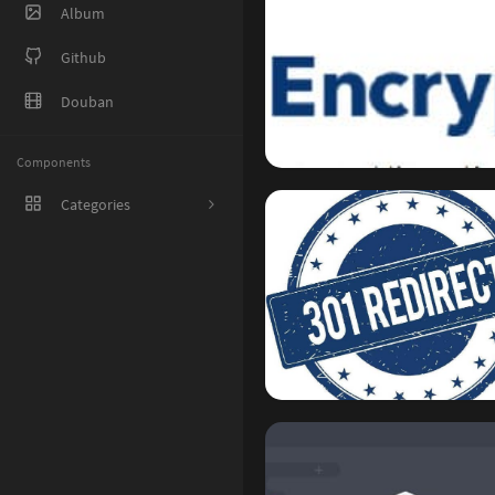
Album
Github
Douban
Components
Categories
1
8
38
27
5
1