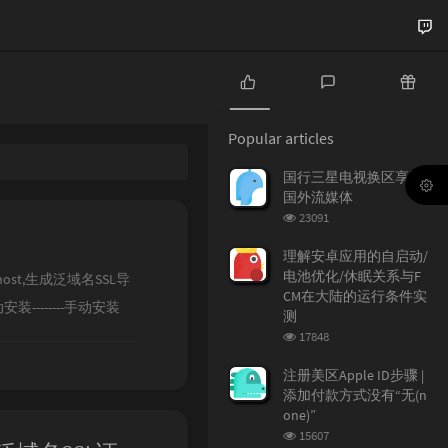
P
L
R
o
a
a
Popular articles
p
t
n
u
e
d
国行三星电视换区享受
l
s
o
国外流媒体
a
t
m
浏
23091
r
c
a
览
a
o
r
次
理解安卓应用的自启动/
r
数:
m
t
电池优化/休眠关系与F
st,生成泛域名SSL导
t
m
i
CM在大陆的运行条件实
装--------手动安装
i
e
c
测
c
n
l
浏
loud作为主服务器网站
17848
l
t
e
览
e
s
s
次
注册美区Apple ID步骤 |
数:
s
添加付款方式没有“无(n
one)”
浏
15607