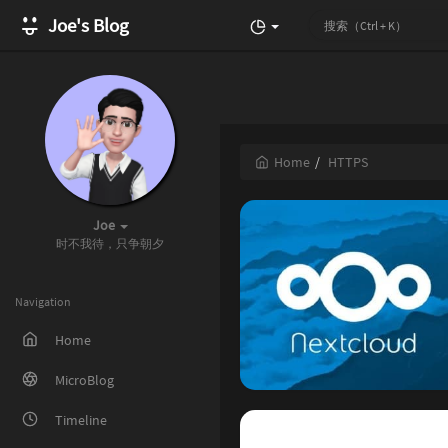
Joe's Blog
Home
HTTPS
Joe
时不我待，只争朝夕
Navigation
Home
MicroBlog
Timeline