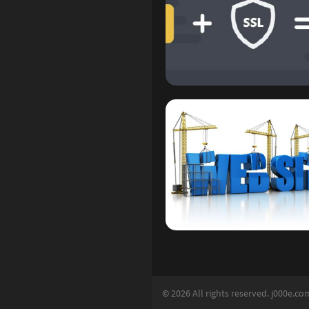
6
1
2
Basic Learning
1
4
5
4
2
0
8
© 2026 All rights reserved. j000e.co