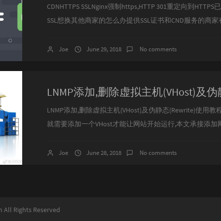
CDNHTTPS SSLNginx强制https,HTTP 301重定向到HTTPS已
SSL想换其他商家的怎么办提供SSL证书和CND服务的商家
加VHost的时候可以自动添加Let's ENcrypt的证书,国内
牛云等等等可以说是非常多了.这里我的SSL证书和CDN服务都选择
Joe
June 29, 2018
No comments
免费的傻...
LNMP添加,删除虚拟主机(VHost)及伪静态(Rewrite)使
就需要添加一个VHost才能让网站开始运行,本文承接添加网
管理上传网站程序常用命令默认网站(虚拟主机)配置文件
置")pathinfo设置数据库管理已存在虚拟主机添加ssl证书开
Joe
June 28, 2018
No comments
拟主机)如果输入有错误需要删除时，可以按住Ctrl再按Bac.
m All Rights Reserved