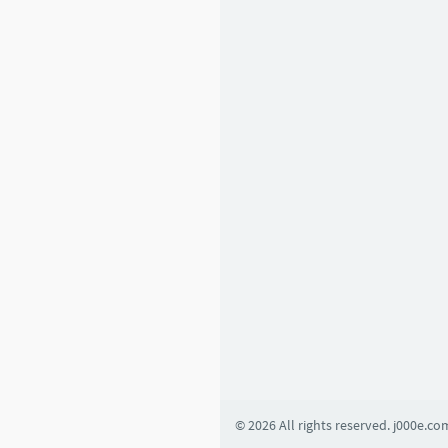
6
1
2
Basic Learning
1
4
5
4
2
0
8
© 2026 All rights reserved. j000e.co