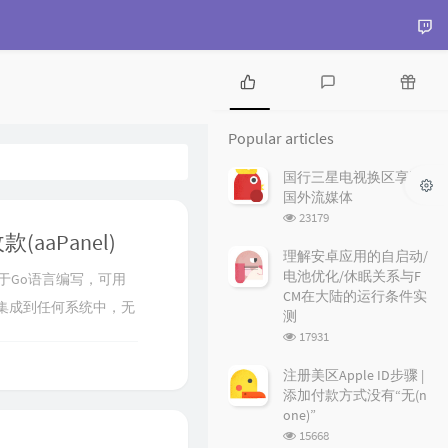
P
L
R
o
a
a
Popular articles
p
t
n
u
e
d
国行三星电视换区享受
l
s
o
国外流媒体
a
t
m
浏
23179
r
c
a
览
aaPanel)
a
o
r
次
理解安卓应用的自启动/
r
数:
m
t
电池优化/休眠关系与F
基于Go语言编写，可用
t
m
i
CM在大陆的运行条件实
PI集成到任何系统中，无
i
e
c
测
c
n
l
浏
钱包地址轮询、异步队列
17931
l
t
e
览
。文章详细介绍了
e
s
s
次
注册美区Apple ID步骤 |
数:
s
应的截图和代码示例。通
添加付款方式没有“无(n
one)”
浏
15668