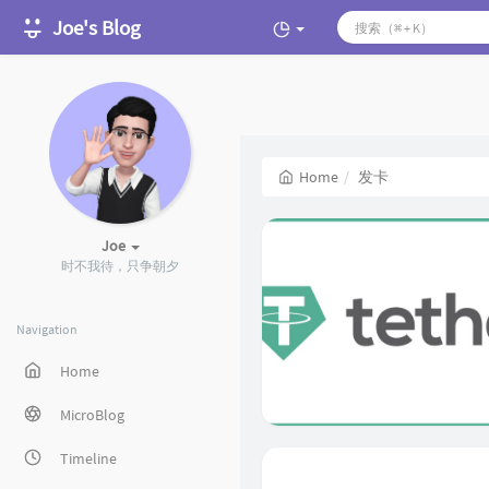
Joe's Blog
Home
发卡
Joe
时不我待，只争朝夕
Navigation
Home
MicroBlog
Timeline