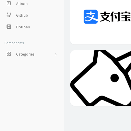
Album
Github
Douban
Components
Categories
1
8
38
27
5
1