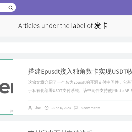
Articles under the label of 发卡
搭建Epusdt接入独角数卡实现USDT收款(
这篇文章介绍了一个名为Epusdt的开源支付中间件，它
于私有化部署USDT支付系统。该中间件支持使用http A
需复杂配置，只需依赖MySQL和Redis。Epusdt具有多
响应等特点，支持Telegram机器人接入和支付消息通知
Joe
June 6, 2023
3 comments
Epusdt的准备工作、配置步骤和测试方法，并提供了相
过阅...