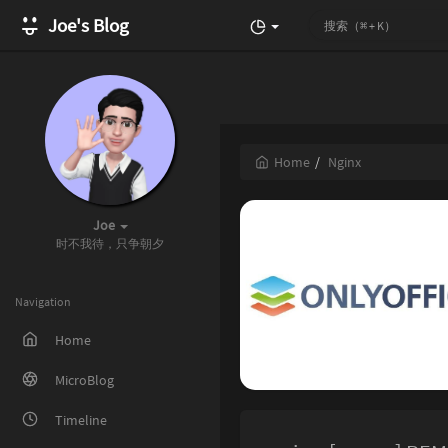
Joe's Blog
Home
Nginx
Joe
时不我待，只争朝夕
Navigation
Home
MicroBlog
Timeline