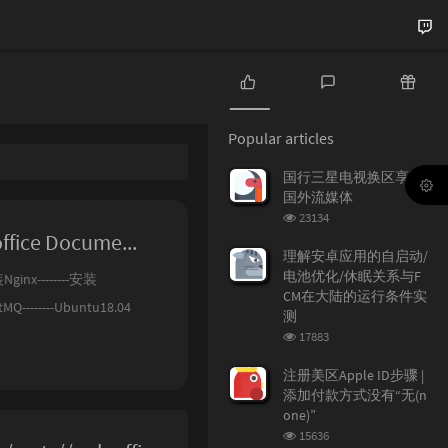
P
L
R
o
a
a
Popular articles
p
t
n
u
e
d
国行三星电视换区享受
l
s
o
国外流媒体
a
t
m
浏
23134
r
c
a
览
Nextcloud在线协同Office编辑器Onlyoffice Document Server搭建
a
o
r
次
理解安卓应用的自启动/
r
数:
m
t
电池优化/休眠关系与F
inx--------安装
t
m
i
CM在大陆的运行条件实
tMQ--------Ubuntu18.04
i
e
c
测
c
n
l
浏
--修改服务器默认端口------
17883
l
t
e
览
e
s
s
次
注册美区Apple ID步骤 |
数:
s
添加付款方式没有“无(n
one)”
浏
15636