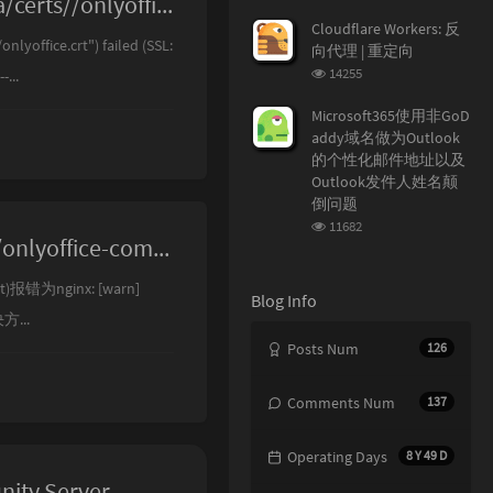
nginx: [emerg] PEM_read_bio_X509_AUX("/var/www/onlyoffice/Data/certs//onlyoffice.crt") failed (SSL: error:0906D06C:PEM routines:PE
览
次
Cloudflare Workers: 反
数:
ffice.crt") failed (SSL:
向代理 | 重定向
浏
14255
..
览
次
Microsoft365使用非GoD
数:
addy域名做为Outlook
的个性化邮件地址以及
Outlook发件人姓名颠
倒问题
浏
11682
nginx: [warn] duplicate MIME type "text/html" in /etc/nginx/includes/onlyoffice-communityserver-common.conf:19
览
次
数:
错为nginx: [warn]
Blog Info
决方...
Posts Num
126
Comments Num
137
Operating Days
8 Y 49 D
ty Server