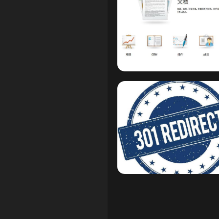
6
1
2
Basic Learning
1
4
5
4
2
0
8