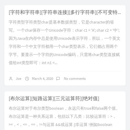
[字符和字符串][字符串连接][多行字符串][不可变特性][空值null]
字符类型字符类型char是基本数据类型，它是character的缩
写。一个char保存一个Unicode字符：char c1 = 'A'; char c2 = '中';
因为Java在内存中总是使用Unicode表示字符，所以，一个英文
字符和一个中文字符都用一个char类型表示，它们都占用两个
字节。要显示一个字符的Unicode编码，只需将char类型直接赋
值给int类型即可：int n1 =...
Joe
March 4, 2020
No comments
[布尔运算][短路运算][三元运算符][绝对值]
布尔运算对于布尔类型boolean，永远只有true和false两个值。
布尔运算是一种关系运算，包括以下几类：比较运算符：>，
>=，<，<=，==，!=与运算 &&或运算 ||非运算 !例如boolean