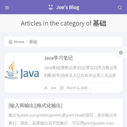
Joe's Blog
Articles in the category of 基础
Home
基础
Java学习笔记
Java基础[整数运算[位运算]][2][浮点数运算
判断相等[四舍五入]][3][布尔运算三元运算
符][4][字符和字符串多行字符串[空值null]]
Joe
March 6, 2020
No comments
[5][数组类型][6][输入和输出][7]流程控制[if
判断[引用类型判断]][9][switch多重选择新
[输入和输出][格式化输出]
语法][10][while][11][for循环][12]数组操作
输出System.out.println()println是print line的缩写，表示输出并
[数组类型][14][遍历数组][15][数组排序
换行。因此，如果输出后不想换行，可以用print()public class
[Arrays.s...