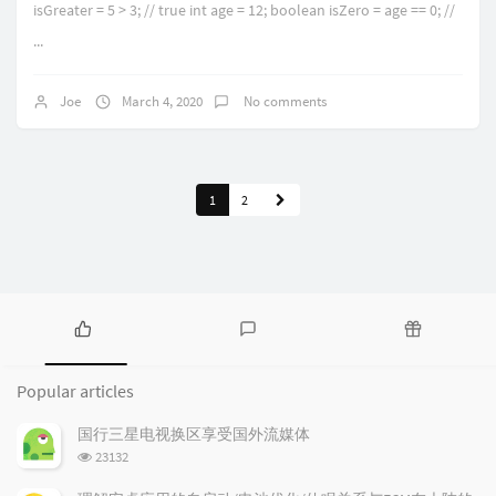
isGreater = 5 > 3; // true int age = 12; boolean isZero = age == 0; //
...
Joe
March 4, 2020
No comments
1
2
P
L
R
o
a
a
Popular articles
p
t
n
u
e
d
国行三星电视换区享受国外流媒体
l
s
o
浏
23132
a
t
m
览
r
c
a
次