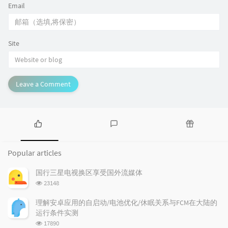
Email
Site
Leave a Comment
P
L
R
o
a
a
Popular articles
p
t
n
u
e
d
国行三星电视换区享受国外流媒体
l
s
o
浏
23148
a
t
m
览
r
c
a
次
理解安卓应用的自启动/电池优化/休眠关系与FCM在大陆的
a
数:
o
r
运行条件实测
r
m
t
浏
17890