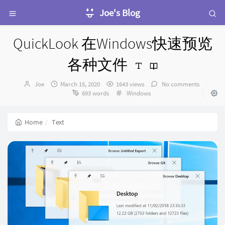
Joe's Blog
QuickLook 在Windows快速预览
各种文件
Author：
发
Joe
March 15, 2020
1643 views
No comments
布
Categories：
693 words
Windows
时
间：
Home
Text