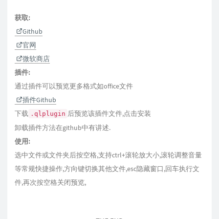
获取:
Github
官网
微软商店
插件:
通过插件可以预览更多格式如office文件
插件Github
下载
后预览该插件文件,点击安装
.qlplugin
卸载插件方法在github中有讲述.
使用:
选中文件或文件夹后按空格,支持ctrl+滚轮放大小,滚轮调整音量
等常规快捷操作,方向键切换其他文件,esc隐藏窗口,回车执行文
件,再次按空格关闭预览,