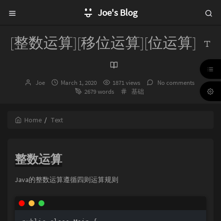
Joe's Blog
[整数运算][移位运算][位运算]
Author：
发
Joe
March 1, 2020
1871 views
No comments
布
Categories：
2679 words
基础
时
间：
Home
Text
整数运算
Java的整数运算遵循四则运算规则