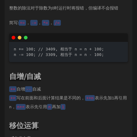
整数的除法对于除数为0时运行时将报错，但编译不会报错
简写:
，
，
，
+=
-=
*=
/=
n += 100; // 3409, 相当于 n = n + 100;

n -= 100; // 3309, 相当于 n = n - 100;
自增/自减
自增
自减
++
--
写在前面和后面计算结果是不同的，
表示先加1再引用
++
++n
n，
表示先引用
再加
n++
n
1
移位运算