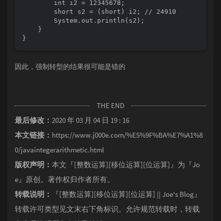
        int i2 = 12345678;

        short s2 = (short) i2; // 24910

        System.out.println(s2);

    }

}
因此，强制转型的结果很可能是错的
THE END
最后修改：
2020 年 03 月 04 日 19 : 16
本文链接：
https://www.j000e.com/%E5%9F%BA%E7%A1%8
0/javaintegerarithmetic.html
版权声明：
本文『
[整数运算][移位运算][位运算]
』为『
Jo
e
』原创。著作权归作者所有。
转载说明：
『
[整数运算][移位运算][位运算] || Joe's Blog
』
转载许可类型见文末右下角标识。允许规范转载时，转载