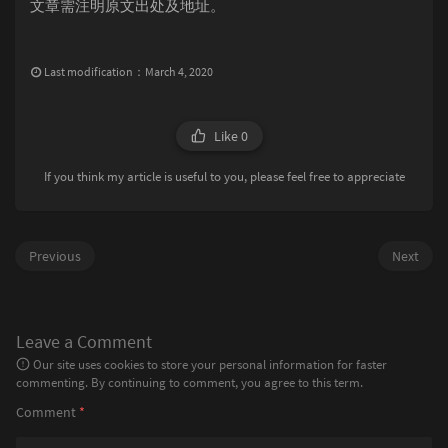
文章需注明原文出处及地址。
Last modification：March 4, 2020
Like
0
If you think my article is useful to you, please feel free to appreciate
Previous
Next
Leave a Comment
Our site uses cookies to store your personal information for faster
commenting. By continuing to comment, you agree to this term.
Comment
*