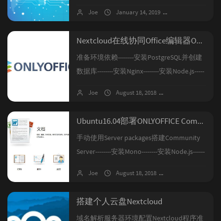
页更新器转而手动更新历程中的各种坎.主
Joe
January 14, 2019
No comments
要叙述手动更新过程,因为从来没有顺利的
完成过一次更新期更新,服务器是国内的腾
Nextcloud在线协同Office编辑器Onlyoffice Document Server搭建
讯云,种种错误可能与网络不通有关.手动更
准备环境依赖--------安装PostgreSQL并创建
新备份手动更新我参考了官方文档和
数据库--------安装Nginx--------安装Node.js-----
Steven's Blog1.必须阶梯升级如果想升级至
---安装libstdc++6--------安装Redis--------安装
最新版本，必须阶梯升级，先从9.0升级到
Joe
August 18, 2018
No comments
RabbitMQ--------Ubuntu18.04特殊安装项安
10.0，...
装与配置Onlyoffice Document Server--------
Ubuntu16.04部署ONLYOFFICE Community Server
修改服务器默认端口--------...
手动使用Server packages搭建Community
Server--------安装Mono--------安装Node.js------
--安装Nginx--------安装Community Server-----
Joe
August 18, 2018
No comments
---开启Https访问----------------脚本自动执行---
-------------手动配置SSL(不推荐)")自动安装----
搭建个人云盘Nextcloud
----使用Docke...
域名解析服务器环境配置Nextcloud程序准