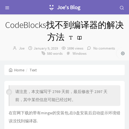
Joe's Blog
CodeBlocks找不到编译器的解决
方法
Author：
发
Joe
January 9, 2019
1696 views
No comments
布
Categories：
580 words
Windows
时
间：
Home
Text
请注意，本文编写于 2769 天前，最后修改于 2397 天
前，其中某些信息可能已经过时。
在官网下载的带有mingw的安装包,在D盘安装后启动提示环境错
误没找到编译器.