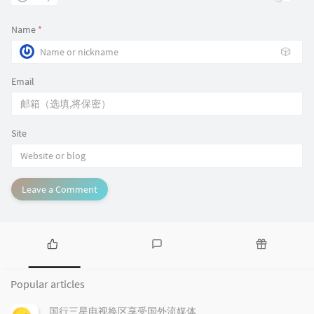
Name
*
🎲
Email
Site
Leave a Comment
P
L
R
o
a
a
Popular articles
p
t
n
u
e
d
国行三星电视换区享受国外流媒体