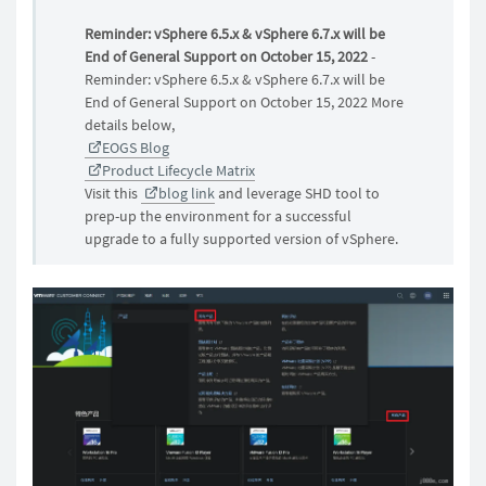
Reminder: vSphere 6.5.x & vSphere 6.7.x will be
End of General Support on October 15, 2022
-
Reminder: vSphere 6.5.x & vSphere 6.7.x will be
End of General Support on October 15, 2022 More
details below,
EOGS Blog
Product Lifecycle Matrix
Visit this
blog link
and leverage SHD tool to
prep-up the environment for a successful
upgrade to a fully supported version of vSphere.