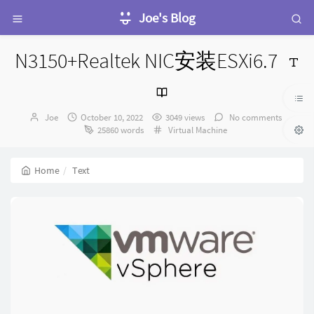
Joe's Blog
N3150+Realtek NIC安装ESXi6.7
Author：
发
Joe
October 10, 2022
3049 views
No comments
布
Categories：
25860 words
Virtual Machine
时
间：
Home
Text