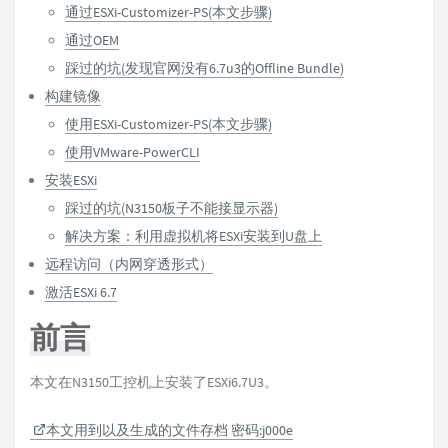
通过ESXi-Customizer-PS(本文步骤)
通过OEM
踩过的坑(发现官网没有6.7u3的Offline Bundle)
构建镜像
使用ESXi-Customizer-PS(本文步骤)
使用VMware-PowerCLI
安装ESXi
踩过的坑(N3150板子不能接显示器)
解决方案：利用虚拟机将ESXi安装到U盘上
远程访问（内网穿透形式）
激活ESXi 6.7
前言
本文在N3150工控机上安装了ESXi6.7U3。
本文用到以及生成的文件存档 密码:j000e