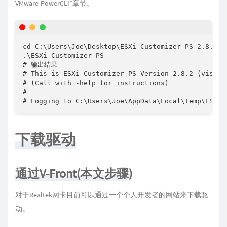
VMware-PowerCLI”章节。
cd C:\Users\Joe\Desktop\ESXi-Customizer-PS-2.8.2

.\ESXi-Customizer-PS

# 输出结果

# This is ESXi-Customizer-PS Version 2.8.2 (visit 
# (Call with -help for instructions)

# 

# Logging to C:\Users\Joe\AppData\Local\Temp\ESXi-
下载驱动
通过V-Front(本文步骤)
对于Realtek网卡目前可以通过一个个人开发者的网站来下载驱
动。