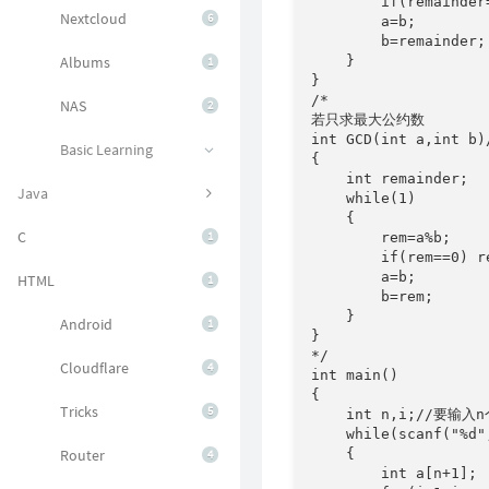
        if(remain
Nextcloud
6
        a=b;

        b=remainder;

    }

Albums
1
}

/*

NAS
2
若只求最大公约数

int GCD(int a,int b
Basic Learning
{

    int remainder;

Java
    while(1)

    {

C
1
        rem=a%b;

        if(rem==0) re
        a=b;

HTML
1
        b=rem;

    }

Android
1
}

*/

Cloudflare
4
int main()

{

Tricks
5
    int n,i;//要输入n
    while(scanf("%d",
    {

Router
4
        int a[n+1];
