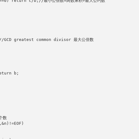
der==0) return c/b;//最小公倍数=两数乘积÷最大公约数

)//GCD greatest common divisor 最大公倍数

turn b;

个数

&n)!=EOF)
