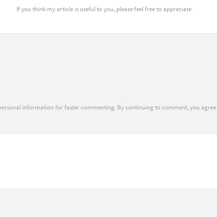
If you think my article is useful to you, please feel free to appreciate
 personal information for faster commenting. By continuing to comment, you agree 