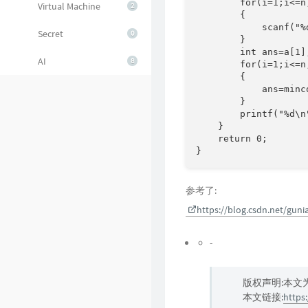
        for(i=1;i<=n;
Virtual Machine
2
        {

            scanf("%d
Secret
0
        }

        int ans=a[1];
AI
8
        for(i=1;i<=n;
        {

            ans=minc
        }

        printf("%d\n"
    }

    return 0;

}
参考了:
https://blog.csdn.net/guni
-
版权声明:本文
本文链接:
https