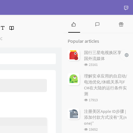
P
L
R
o
a
a
Categories：
C
Popular articles
p
t
n
u
e
d
国行三星电视换区享受
l
s
o
国外流媒体
a
t
m
浏
23161
r
c
a
览
a
o
r
次
理解安卓应用的自启动/
r
数:
m
t
电池优化/休眠关系与F
t
m
i
CM在大陆的运行条件实
i
e
c
测
c
n
l
浏
17913
l
t
e
览
e
s
s
次
注册美区Apple ID步骤 |
数:
s
添加付款方式没有“无(n
one)”
浏
15652