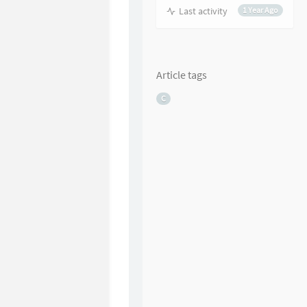
Last activity
1 Year Ago
Article tags
C