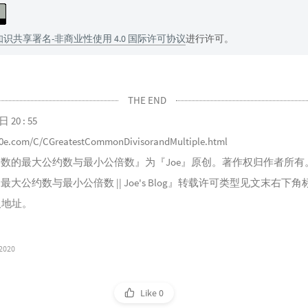
知识共享署名-非商业性使用 4.0 国际许可协议
进行许可。
THE END
日 20 : 55
00e.com/C/CGreatestCommonDivisorandMultiple.html
N个数的最大公约数与最小公倍数
』为『
Joe
』原创。著作权归作者所有
最大公约数与最小公倍数 || Joe's Blog
』转载许可类型见文末右下角
及地址。
 2020
Like
0