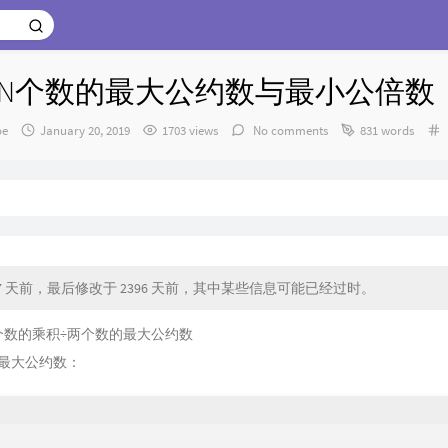
]求N个数的最大公约数与最小公倍数
thor：
发
oe
January 20, 2019
1703 views
No comments
831 words
布
时
间：
7 天前，最后修改于 2396 天前，其中某些信息可能已经过时。
个数的乘积÷两个数的最大公约数
最大公约数：