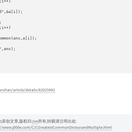
i++)

",&a[i]);



i++)

ommon(ans,a[i]);

,ans);

anshan/article/details/82025992
为原创文章,版权归
Joe
所有,转载请注明出处.
://www.j000e.com/C/CGreatestCommonDivisorandMultiple.html