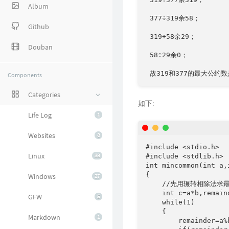
Album
 377÷319余58；

Github
 319÷58余29；

Douban
 58÷29余0；

Components
Categories
如下:
Life Log
1
Websites
8
#include <stdio.h>

Linux
38
#include <stdlib.h>

int mincommon(int a,i
{

Windows
27
    //先用辗转相除法求
    int c=a*b,remain
GFW
5
    while(1)

    {

Markdown
1
        remainder=a%b