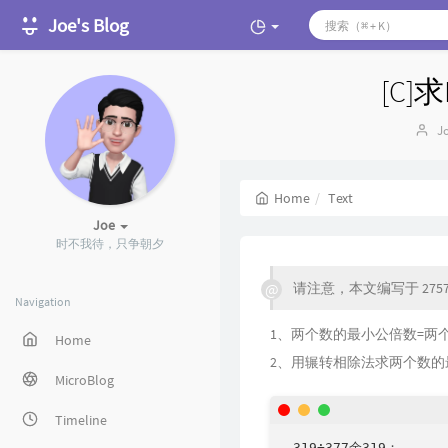
Joe's Blog
[C
Au
J
Home
Text
Joe
时不我待，只争朝夕
请注意，本文编写于 275
Navigation
1、两个数的最小公倍数=两
Home
2、用辗转相除法求两个数的
MicroBlog
Timeline
 319÷377余319；
