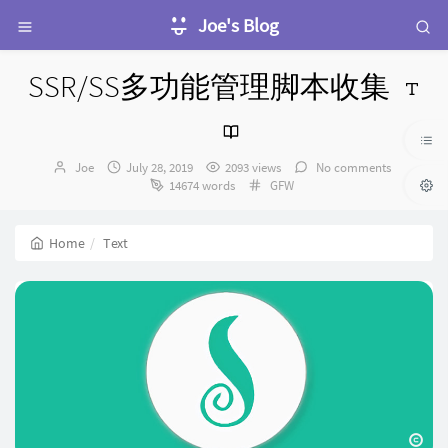
Joe's Blog
SSR/SS多功能管理脚本收集
Author：
发
Joe
July 28, 2019
2093 views
No comments
布
Categories：
14674 words
GFW
时
间：
Home
Text