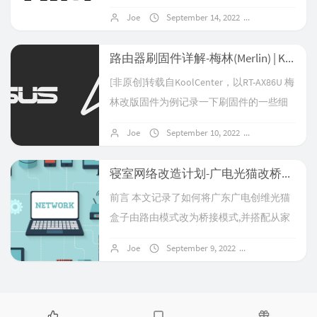
趁现在刚开学课不多，记忆尚存，把我家
果并不好，具体体现在只有第一次多拨速
Joe
September 14, 2022
No comment
的网络结构记录一下，因为我自认为折腾
度叠加了，也就是成功了，但是后面再多
得是比较成功的，后来还把mesh带到了亲
拨，就失效了，即使...
路由器刷固件详解-梅林(Merlin) | KoolCenter(KoolShare) | 华硕ASUS | 网件NETGEAR
戚家。家里的网络改造过程可以说是我自
[非原创]转载自KoolCenter，以RT-AX86U 梅
己的成长过程了，我的大多数实践经验都
林改版固件为例记录一下刷固件的一些细
是在家里反复折腾获得的。2017年我高中
节。总结（文中没有）：华硕路由器可直
毕业搬家到新房子，那年7月份我在某宝花
Joe
September 10, 2022
No comment
刷固件，找到对应机型的固件即可，注意
了500买了一台二手R6700，从此打开了我
双清网件固件刷梅林注意要先刷.chk过渡固
通往路由器世界的...
寝室网络改造计划-广电光猫改桥接+R7000刷KoolCenter版梅林+MerlinClash端翻
件再刷.w或者.trx梅林固件具体网件刷梅林
前言​ 本文记录了如何将广东广电创维光猫
的细节详见KoolCenter的说明,如RAX50 梅
盒子由路由模式改为桥接模式,并搭配从家
林改版固件我以后是不打算买网件的路由
邮过来本来已经闲置的网件R6700路由器,
器了,直接华硕就很舒服.刷机须知注意1：
Joe
September 9, 2022
2 comments
实现寝室端翻.设备情况光猫型号:GDHG-
请刷机的朋...
CW5000制造商:深圳创维数字技术有限公司
路由器型号:NETGEAR R6700 (AC1750 | arm
v7)系统:NETGEAR R7000适用的