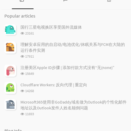
P
L
R
KoolShare(现KoolCenter)改版Merlin固...
o
a
a
Popular articles
p
t
n
u
e
d
国行三星电视换区享受国外流媒体
l
s
o
浏
23161
a
t
m
览
r
c
a
次
理解安卓应用的自启动/电池优化/休眠关系与FCM在大陆的
a
数:
o
r
运行条件实测
r
m
t
浏
17911
t
m
i
览
i
e
c
次
注册美区Apple ID步骤 | 添加付款方式没有“无(none)”
数:
c
n
l
浏
15649
l
t
e
览
e
次
s
s
Cloudflare Workers: 反向代理 | 重定向
数:
s
浏
14268
览
次
Microsoft365使用非GoDaddy域名做为Outlook的个性化邮件
数:
地址以及Outlook发件人姓名颠倒问题
浏
11693
览
次
数:
Blog Info