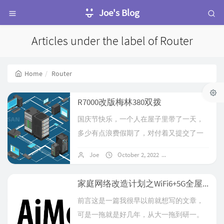
Joe's Blog
Articles under the label of Router
Home
Router
R7000改版梅林380双拨
国庆节快乐，一个人在屋子里带了一天，
多少有点浪费假期了，对付着又提交了一
遍cv/ps/rl，真心憋不出来，晚上来补一篇
Joe
October 2, 2022
No comments
blog吧。前言越是忙碌紧张的时候，电脑
越是好玩，所以前两天才想起来寝室的
家庭网络改造计划之WiFi6+5G全屋覆盖|无缝漫游-AiMesh组网实战
R7000为什么不多拨呢，如果可以多拨的
前言这是一篇我很早以前就想写的文章，
话，以后可以用软路由更多倍数的多拨，
可是一拖就是好几年，从大一拖到研一。
于是开始尝试，可以说是成功了，但是效