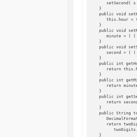
      setSecond( s 
   }

   public void set
      this.hour = 
   }

   public void set
      minute = ( (
   }

   public void set
      second = ( (
   }

   public int getH
      return this.h
   }

   public int getM
      return minute
   }

   public int getS
      return second
   }

   public String to
      DecimalForma
      return twoDi
         twoDigits
   }
