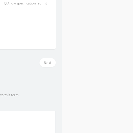
© Allow specification reprint
Next
to this term.