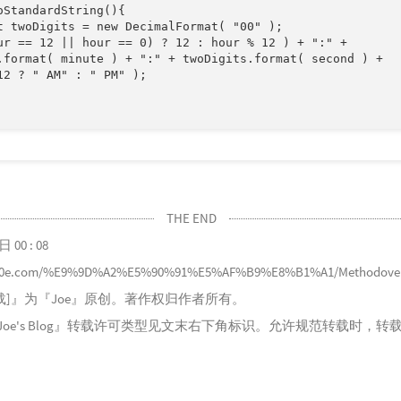
StandardString(){

t twoDigits = new DecimalFormat( "00" );      

ur == 12 || hour == 0) ? 12 : hour % 12 ) + ":" + 

.format( minute ) + ":" + twoDigits.format( second ) +

12 ? " AM" : " PM" );

THE END
日 00 : 08
000e.com/%E9%9D%A2%E5%90%91%E5%AF%B9%E8%B1%A1/Methodoverl
载]
』为『
Joe
』原创。著作权归作者所有。
oe's Blog
』转载许可类型见文末右下角标识。允许规范转载时，转