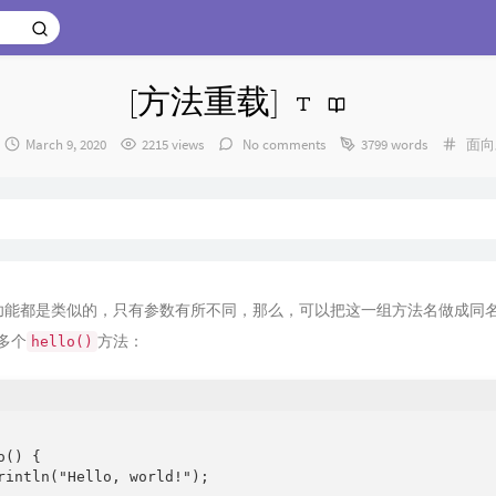
[方法重载]
or：
发
Cate
March 9, 2020
2215 views
No comments
3799 words
面向
布
时
间：
功能都是类似的，只有参数有所不同，那么，可以把这一组方法名做成同
多个
方法：
hello()
() {

rintln("Hello, world!");
