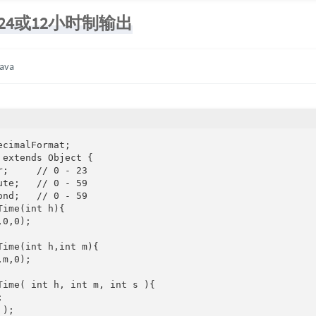
24或12小时制输出
java
cimalFormat; 

extends Object {

;     // 0 - 23

te;   // 0 - 59

nd;   // 0 - 59

ime(int h){

0,0);

ime(int h,int m){

m,0);

Time( int h, int m, int s ){

   

); 
