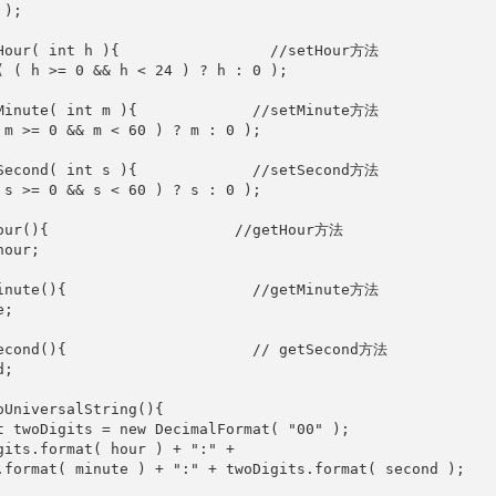
); 

Hour( int h ){                 //setHour方法

( ( h >= 0 && h < 24 ) ? h : 0 ); 

Minute( int m ){             //setMinute方法

 m >= 0 && m < 60 ) ? m : 0 ); 

Second( int s ){             //setSecond方法

 s >= 0 && s < 60 ) ? s : 0 ); 

our(){                     //getHour方法

our; 

inute(){                     //getMinute方法

; 

econd(){                     // getSecond方法

; 

UniversalString(){

t twoDigits = new DecimalFormat( "00" );

gits.format( hour ) + ":" +

.format( minute ) + ":" + twoDigits.format( second );
