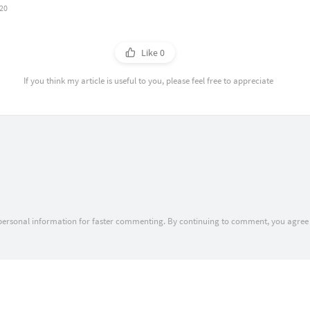
020
Like
0
If you think my article is useful to you, please feel free to appreciate
 personal information for faster commenting. By continuing to comment, you agree 