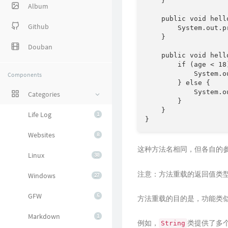
    }

Album
    public void hell
Github
        System.out.p
    }

Douban
    public void hell
        if (age < 18)
            System.o
Components
        } else {

            System.o
Categories
        }

    }

Life Log
1
}
Websites
8
这种方法名相同，但各自的
Linux
38
注意：方法重载的返回值类
Windows
27
GFW
5
方法重载的目的是，功能类
Markdown
1
例如，
类提供了多个重
String