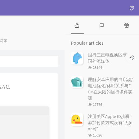
P
L
R
o
a
a
gories：
对象
Popular articles
p
t
n
u
e
d
国行三星电视换区享受
l
s
o
国外流媒体
a
t
m
浏
23124
r
c
a
览
a
o
r
次
理解安卓应用的自启动/
r
数:
m
t
电池优化/休眠关系与F
名方法
t
m
i
CM在大陆的运行条件实
i
e
c
测
c
n
l
浏
17876
l
t
e
览
e
s
s
次
注册美区Apple ID步骤 |
数:
s
添加付款方式没有“无(n
one)”
浏
15626