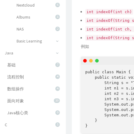
Nextcloud
6
int indexOf(int ch)
Albums
1
int indexOf(String 
NAS
2
int indexOf(int ch,
int indexOf(String 
Basic Learning
例如
Java
基础
7
public class Main {

流程控制
4
    public static vo
        String s = "
        int n1 = s.in
数组操作
4
        int n2 = s.i
        int n3 = s.i
面向对象
10
        System.out.p
        System.out.p
Java核心类
0
        System.out.p
    }

C
1
}