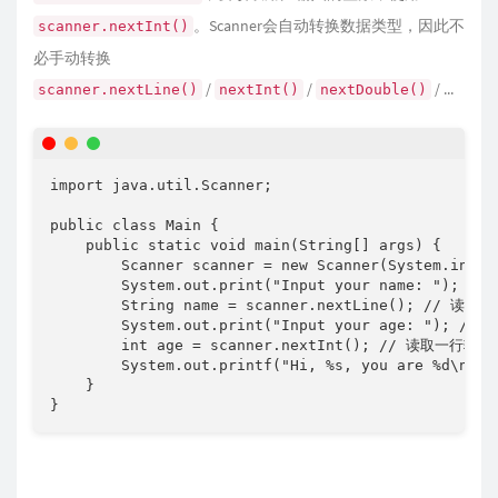
。Scanner会自动转换数据类型，因此不
scanner.nextInt()
必手动转换
/
/
/ ...
scanner.nextLine()
nextInt()
nextDouble()
import java.util.Scanner;

public class Main {

    public static void main(String[] args) {

        Scanner scanner = new Scanner(System.in);
        System.out.print("Input your name: "); //
        String name = scanner.nextLine(); // 
        System.out.print("Input your age: "); // 
        int age = scanner.nextInt(); // 读取一行输
        System.out.printf("Hi, %s, you are %d\n"
    }

}