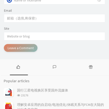
🎲
Email
Site
Leave a Comment
P
L
R
o
a
a
Popular articles
p
t
n
u
e
d
国行三星电视换区享受国外流媒体
l
s
o
浏
23176
a
t
m
览
r
c
a
次
理解安卓应用的自启动/电池优化/休眠关系与FCM在大陆的
a
数:
o
r