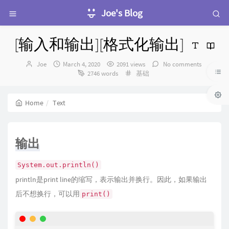
Joe's Blog
[输入和输出][格式化输出]
Author：
发
Joe
March 4, 2020
2091 views
No comments
布
Categories：
2746 words
基础
时
间：
Home
Text
输出
System.out.println()
println是print line的缩写，表示输出并换行。因此，如果输出
后不想换行，可以用
print()