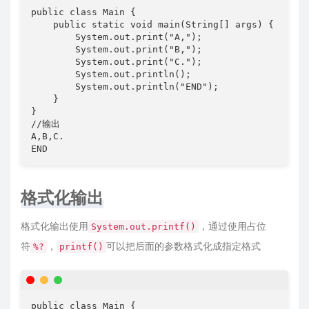
public class Main {

    public static void main(String[] args) {

        System.out.print("A,");

        System.out.print("B,");

        System.out.print("C.");

        System.out.println();

        System.out.println("END");

    }

}

//输出

A,B,C.

END 
格式化输出
格式化输出使用
，通过使用占位
System.out.printf()
符
，
可以把后面的参数格式化成指定格式
%?
printf()
public class Main {
