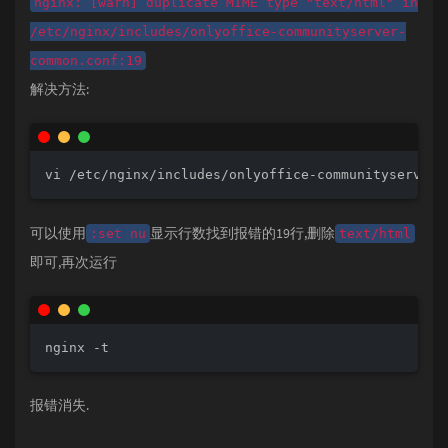
nginx: [warn] duplicate MIME type "text/html" in
/etc/nginx/includes/onlyoffice-communityserver-
common.conf:19
解决方法:
vi /etc/nginx/includes/onlyoffice-communityserver-
可以使用
显示行数找到报错的19行,删除
:set nu
text/html
即可,再次运行
nginx -t
报错消失.