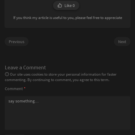
Like
0
If you think my article is useful to you, please feel free to appreciate
Previous
Next
Leave a Comment
Our site uses cookies to store your personal information for faster
commenting. By continuing to comment, you agree to this term.
Comment
*