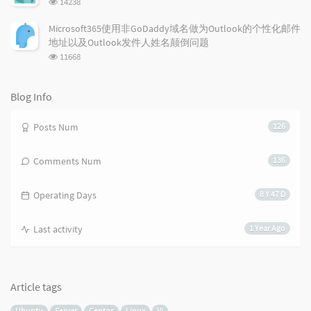
14238
览
次
Microsoft365使用非GoDaddy域名做为Outlook的个性化邮件
数:
地址以及Outlook发件人姓名颠倒问题
浏
11668
览
次
数:
Blog Info
Posts Num
126
Comments Num
136
Operating Days
8 Y 47 D
Last activity
1 Year Ago
Article tags
Ubuntu
Server
Centos
Linux
Vi