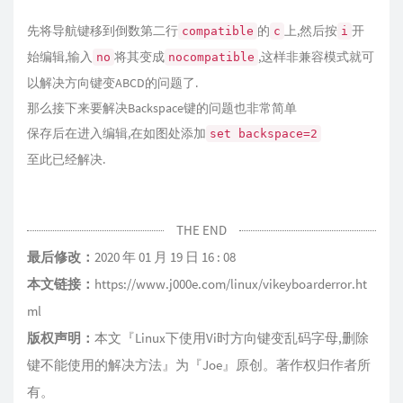
先将导航键移到倒数第二行
的
上,然后按
开
compatible
c
i
始编辑,输入
将其变成
,这样非兼容模式就可
no
nocompatible
以解决方向键变ABCD的问题了.
那么接下来要解决Backspace键的问题也非常简单
保存后在进入编辑,在如图处添加
set backspace=2
至此已经解决.
THE END
最后修改：
2020 年 01 月 19 日 16 : 08
本文链接：
https://www.j000e.com/linux/vikeyboarderror.ht
ml
版权声明：
本文『
Linux下使用Vi时方向键变乱码字母,删除
键不能使用的解决方法
』为『
Joe
』原创。著作权归作者所
有。