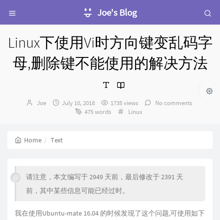
Joe's Blog
Linux下使用Vi时方向键变乱码字
母,删除键不能使用的解决方法
Author：
发
Joe
July 10, 2018
1735 views
No comments
布
Categories：
475 words
Linux
时
间：
Home
Text
请注意，本文编写于 2949 天前，最后修改于 2391 天
前，其中某些信息可能已经过时。
我在使用Ubuntu-mate 16.04 的时候发现了这个问题,可使用如下