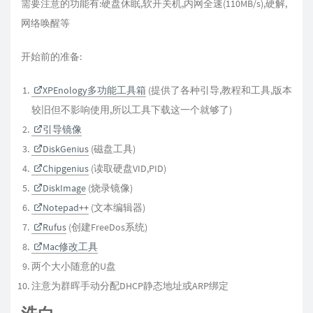
需要注意的功能有:硬盘休眠,软开关机,内网全速(110MB/s),硬解,
网络唤醒等
开始前的准备:
XPEnology多功能工具箱
(提供了各种引导,教程和工具,版本
较旧但不影响使用,所以工具下载这一个就够了)
引导镜像
DiskGenius
(磁盘工具)
Chipgenius
(读取硬盘VID,PID)
DiskImage
(烧录镜像)
Notepad++
(文本编辑器)
Rufus
(创建FreeDos系统)
Mac修改工具
两个大小随意的U盘
注意为群晖手动分配DHCP静态地址或ARP绑定