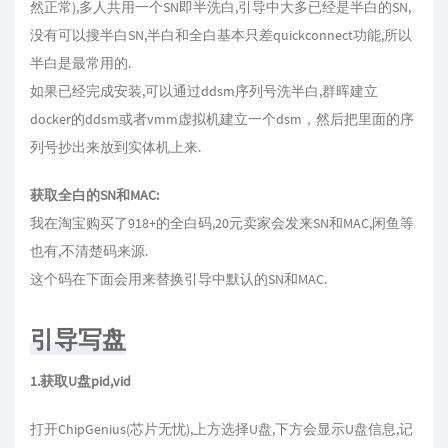
然正常),多人共用一个SN即半洗白,引导中大多已经是半白的SN,
没有可以搜半白SN,半白和全白基本只差quickconnect功能,所以
半白是最常用的.
如果已经完成安装,可以通过ddsm序列号洗半白,群晖建立
docker的ddsm或者vmm虚拟机建立一个dsm，然后把里面的序
列号抄出来放到实体机上来.
获取全白的SN和MAC:
我在淘宝购买了918+的全白码,20元卖家会发来SN和MAC,闲鱼等
也有,不清楚码来源.
这个码在下面会用来替换引导中默认的SN和MAC.
引导写盘
1.获取U盘pid,vid
打开ChipGenius(芯片无忧),上方选择U盘,下方会显示U盘信息,记