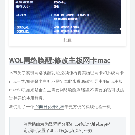
配置
WOL网络唤醒:修改主板网卡mac
本节为了实现网络唤醒功能,必须使得真实物理网卡和系统网卡
mac一致,如果是半白则不需要本此步骤,修改引导中的mac主板
mac即可,如果是全白且需要网络唤醒则继续,不需要的话可以跳
过并开始使用群晖.
我使用了一个
向日葵开机棒
来更方便的实现远程开机.
注意路由端为黑群晖分配dhcp静态地址或arp绑
定,我只设置了dhcp静态地址即可生效.