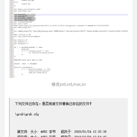
修改pid,vid,mac,sn