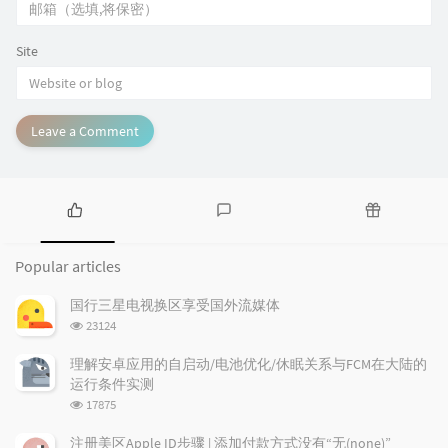
Site
Leave a Comment
P
L
R
o
a
a
Popular articles
p
t
n
u
e
d
国行三星电视换区享受国外流媒体
l
s
o
浏
23124
a
t
m
览
r
c
a
次
理解安卓应用的自启动/电池优化/休眠关系与FCM在大陆的
a
数:
o
r
运行条件实测
r
m
t
浏
17875
t
m
i
览
i
e
c
次
注册美区Apple ID步骤 | 添加付款方式没有“无(none)”