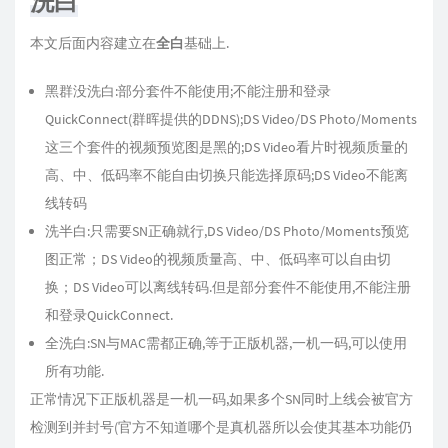
洗白
本文后面内容建立在
全白
基础上.
黑群没洗白:部分套件不能使用;不能注册和登录
QuickConnect(群晖提供的DDNS);DS Video/DS Photo/Moments
这三个套件的视频预览图是黑的;DS Video看片时视频质量的
高、中、低码率不能自由切换只能选择原码;DS Video不能离
线转码
洗半白:只需要SN正确就行,DS Video/DS Photo/Moments预览
图正常；DS Video的视频质量高、中、低码率可以自由切
换；DS Video可以离线转码.但是部分套件不能使用,不能注册
和登录QuickConnect.
全洗白:SN与MAC需都正确,等于正版机器,一机一码,可以使用
所有功能.
正常情况下正版机器是一机一码,如果多个SN同时上线会被官方
检测到并封号(官方不知道哪个是真机器所以会使其基本功能仍