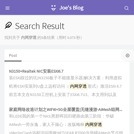
Joe's Blog
Search Result
找到关于
内网穿透
的5条结果（用时 0.073 秒）
Post
N3150+Realtek NIC安装ESXi6.7
装ESXi踩过的坑(N3150板子不能接显示器)解决方案：利用虚拟
机将ESXi安装到U盘上远程访问（
内网穿透
形式）激活ESXi 6.7
前言本文在N3150工控机上安装了ESXi6.7U3。本文用到以及
家庭网络改造计划之WiFi6+5G全屋覆盖|无缝漫游-AiMesh组网实战
和LEDE我的第一个NAS:黑群晖回归硬路由第三阶段：华硕
AiMesh一劳永逸，家人不操心：改版梅林
内网穿透
+MerlinClash远程访问面板NETGEAR R7000当华硕AiMesh节点组