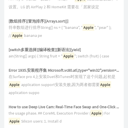
设置。LG 的 AirPlay 2 和 HomeKit 需要在「居家设定
[数组排序][冒泡排序][Arrays.sort()]
符串数组进行排序String[] ns = { "banana", "
Apple
", "pear" };
//
Apple
banana pe
[switch多重选择][编译检查][新语法][yield]
ain(String[] args) { String fruit = "
Apple
"; switch (fruit) { case
Error 1935.安装程序集 Microsoft.vc80.atl,type="win32",version="8.0.50727.762"
在Surface pro 4上安装Duet和iTunes时发现了这个问题,起初是
Apple
application support安装失败,因为两者都需要
Apple
application suppo
How to use Deep Live Cam: Real-Time Face Swap and One-Click Video Deepfake with a Single Image
the usage phase. ## CoreML Execution Provider (
Apple
) For
Apple
Silicon users: 1. Install d