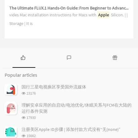
The Ultimate FLUX.1 Hands-On Guide: From Beginner to Advanced with LoRA and ControlNet
vides Mac installation instructions for Macs with
Apple
Silicon. | |
Storage | It is
P
L
R
o
a
a
Popular articles
p
t
n
u
e
d
国行三星电视换区享受国外流媒体
l
s
o
浏
23176
a
t
m
览
r
c
a
次
理解安卓应用的自启动/电池优化/休眠关系与FCM在大陆的
a
数:
o
r
运行条件实测
r
m
t
浏
17930
t
m
i
览
i
e
c
次
注册美区Apple ID步骤 | 添加付款方式没有“无(none)”
数:
c
n
l
浏
15662