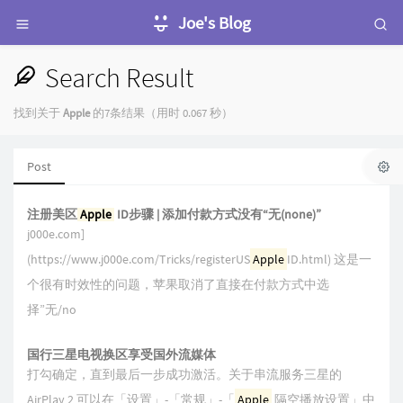
Joe's Blog
Search Result
找到关于
Apple
的7条结果（用时 0.067 秒）
Post
注册美区
Apple
ID步骤 | 添加付款方式没有“无(none)”
j000e.com]
(https://www.j000e.com/Tricks/registerUS
Apple
ID.html) 这是一
个很有时效性的问题，苹果取消了直接在付款方式中选
择”无/no
国行三星电视换区享受国外流媒体
打勾确定，直到最后一步成功激活。关于串流服务三星的
AirPlay 2 可以在「设置」-「常规」-「
Apple
隔空播放设置」中