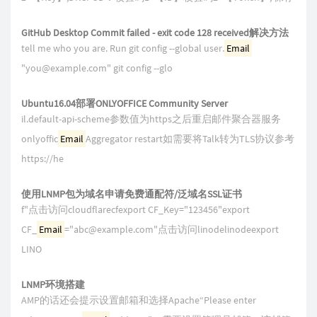
GitHub Desktop Commit failed - exit code 128 received解决方法
tell me who you are. Run git config --global user.
Email
"
you@example.com
" git config --glo
Ubuntu16.04部署ONLYOFFICE Community Server
il.default-api-scheme参数值为https之后重启邮件聚合器服务
onlyoffic
Email
Aggregator restart如需要将Talk转为TLS协议参考
https://he
使用LNMP包为域名申请免费通配符/泛域名SSL证书
f"点击访问cloudflarecfexport CF_Key="123456"export
CF_
Email
="
abc@example.com
"点击访问linodelinodeexport
LINO
LNMP环境搭建
AMP的话还会提示设置邮箱和选择Apache“Please enter