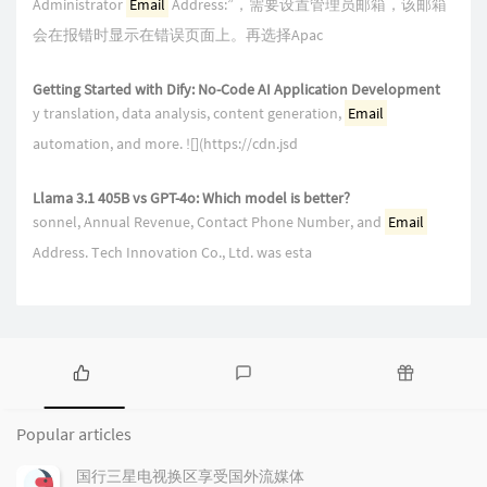
Administrator
Email
Address:”，需要设置管理员邮箱，该邮箱
会在报错时显示在错误页面上。再选择Apac
Getting Started with Dify: No-Code AI Application Development
y translation, data analysis, content generation,
Email
automation, and more. ![](https://cdn.jsd
Llama 3.1 405B vs GPT-4o: Which model is better?
sonnel, Annual Revenue, Contact Phone Number, and
Email
Address. Tech Innovation Co., Ltd. was esta
P
L
R
o
a
a
Popular articles
p
t
n
u
e
d
国行三星电视换区享受国外流媒体