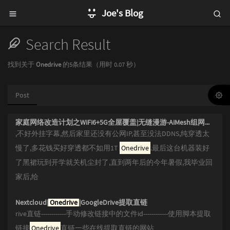
Joe's Blog
Search Result
找到关于
Onedrive
的5条结果（用时 0.07 秒）
Post
家庭网络改造计划之WiFi6+5G全屋覆盖|无缝漫游-AiMesh组网实战
,不好外挂字幕,然后家里还没有公网IP,甚至没法DDNS,纯穿透太
慢了,多花钱买好穿透都不如用1T
Onedrive
.最后这台机器装好
了黑裙玩到开学就关机尘封了,直到两年后的今年暑假,我毕业回
家后,给
Nextcloud|
Onedrive
|GoogleDrive提取直链
rive直链------------手动修改链接中的文件id------------使用脚本提取
链接
Onedrive
直链一些在线提取直链的网站