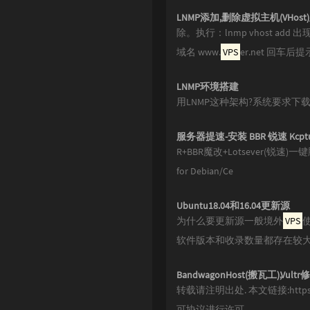
LNMP添加,删除虚拟主机(VHost)
除。执行：lnmp vhost a
域名 www.
VPS
er.net 回车
LNMP环境搭建
用LNMP这种架构?系统要求下载并
服务器提速-安装 BBR 锐速 Kcptun 
R+BBR魔改+Lotsever(锐速)一键脚本 
for Debian/Ce
Ubuntu18.04和16.04更新源
为什么要更新源一般境外
VPS
软件版本和收录数量都存在较大
BandwagonHost(搬瓦工),Vultr
转载请注明出处. 本文链接:https://ww
可协议进行许可。