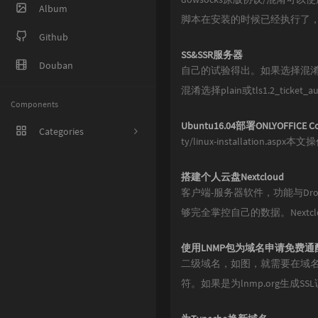
Album
脚本在安装的时候已经执行了
Github
SS&SSR服务器
Douban
自己的试验得出。如果选择混淆后
混淆选择plain或tls1.2_ticket
Components
Ubuntu16.04部署ONLYOFFICE Co
Categories
ty/linux-installation.a
1
搭建个人云盘Nextcloud
8
客户端-服务器软件，功能与Dro
够完全掌控自己的数据。Nextclo
38
27
使用LNMP包为域名申请免费通配
二级域名，如图，就需要在域名DNS
5
符。如果是为lnmp.org生成
1