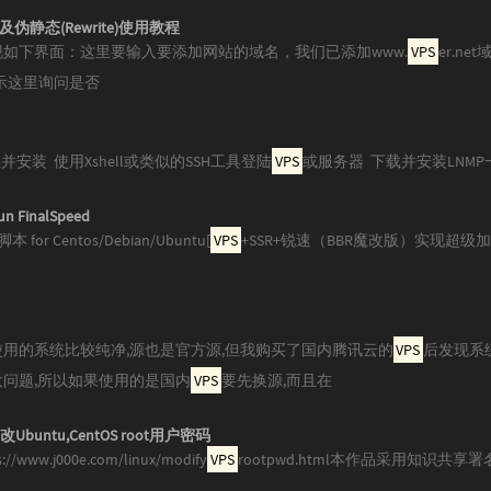
及伪静态(Rewrite)使用教程
dd 出现如下界面：这里要输入要添加网站的域名，我们已添加www.
VPS
er.n
后提示这里询问是否
安装 使用Xshell或类似的SSH工具登陆
VPS
或服务器 下载并安装LNMP一
FinalSpeed
for Centos/Debian/Ubuntu[
VPS
+SSR+锐速（BBR魔改版）实现超级
使用的系统比较纯净,源也是官方源,但我购买了国内腾讯云的
VPS
后发现系
问题,所以如果使用的是国内
VPS
要先换源,而且在
修改Ubuntu,CentOS root用户密码
w.j000e.com/linux/modify
VPS
rootpwd.html本作品采用知识共享署