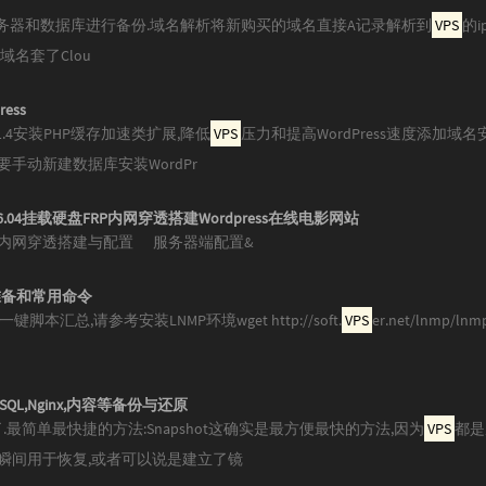
,先对服务器和数据库进行备份.域名解析将新购买的域名直接A记录解析到
VPS
的i
给域名套了Clou
ress
.4安装PHP缓存加速类扩展,降低
VPS
压力和提高WordPress速度添加域
手动新建数据库安装WordPr
Mate16.04挂载硬盘FRP内网穿透搭建Wordpress在线电影网站
P内网穿透搭建与配置 服务器端配置&
前准备和常用命令
本汇总,请参考安装LNMP环境wget http://soft.
VPS
er.net/lnmp/lnmp1
SQL,Nginx,内容等备份与还原
.最简单最快捷的方法:Snapshot这确实是最方便最快的方法,因为
VPS
都是
的某一瞬间用于恢复,或者可以说是建立了镜