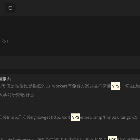
5 秒）
| 重定向
反代,但是性价比是很低的,CF Workers有免费方案并且不需要
VPS
,一切由边缘
入学习研究吧.什么
mp,只安装nginxwget http://soft.
VPS
er.net/lnmp/lnmp1.6.tar.gz -cO 
使用，而ShadowsocksR的协议/混淆无法使用，那么多半是
VPS
时区问题这个命