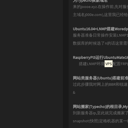
为Typecho换新域名
6
来的joooe.xyz.在操作前
主域名j000e.com),这里我已经
1
2
Ubuntu16.04+LNMP搭建Woredp
服务器准备日常操作安装LNMP1
Basic Learning
数据库的时候选了n的话这里需要
1
RaspberryPi3运行Ubuntu
4
搭建LNMP环境
VPS
配置FR
5
网站类服务器(Ubuntu)搭建
过此步骤我对网上的BBR和锐速一键脚
4
&
2
网站搬家(Typecho)的根目录,My
0
到新服务器ip,至此就完成搬家了
8
snapshot(快照)定格机器