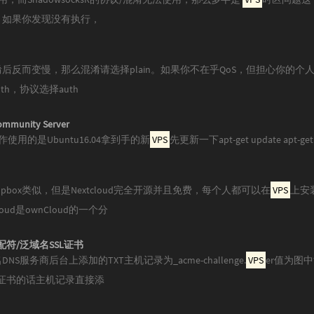
，如果你发现没有执行，
反而变慢，那么混淆请选择plain。如果你不在乎QoS，但担心你的个
_auth，协议选择auth
mmunity Server
spx本文操作使用的是Ubuntu16.04拿到手的新
VPS
先更新一下apt-get update apt-g
pbox类似，但是Nextcloud完全开源并且免费，每个人都可以在
VPS
上安
ud是ownCloud的一个分
符/泛域名SSL证书
服务商后台上添加的TXT主机记录为_acme-challenge.
VPS
er值为图
SSL证书的话主机记录直接添