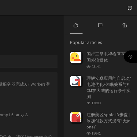
P
L
R
o
a
a
Popular articles
p
t
n
u
e
d
国行三星电视换区享受
l
s
o
国外流媒体
a
t
m
浏
23141
r
c
a
览
a
o
r
次
理解安卓应用的自启动/
r
数:
m
t
服务器完成.CF Workers潜
电池优化/休眠关系与F
t
m
i
CM在大陆的运行条件实
i
e
c
测
c
n
l
浏
17889
l
t
e
览
e
s
s
次
lnmp1.6.tar.gz &
注册美区Apple ID步骤 |
数:
s
添加付款方式没有“无(n
one)”
浏
15641
令，我的ShadowsocksR