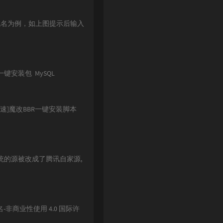
et域名为例，如上图提示后输入
键安装包 MySQL
加速]魔改BBR一键安装脚本
统的源被改成了腾讯自家源,
名-非商业性使用 4.0 国际许