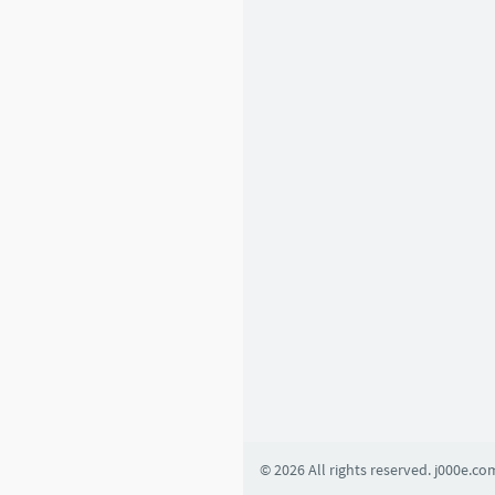
6
1
2
Basic Learning
1
4
5
4
2
0
8
© 2026 All rights reserved. j000e.co