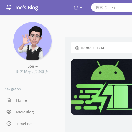
Joe's Blog
Home
FCM
Joe
时不我待，只争朝夕
Navigation
Home
MicroBlog
Timeline