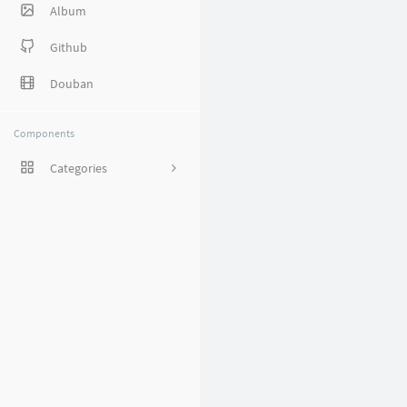
Album
Github
Douban
Components
Categories
1
8
38
27
5
1