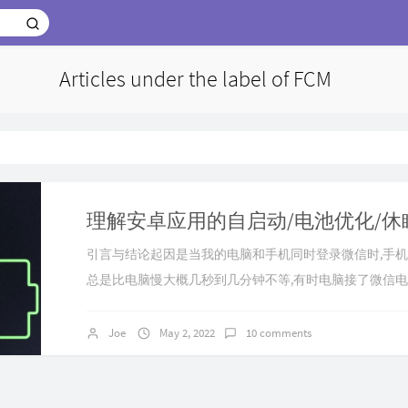
Articles under the label of FCM
引言与结论起因是当我的电脑和手机同时登录微信时,手
总是比电脑慢大概几秒到几分钟不等,有时电脑接了微信电
断后,手机才响起微信电话的提示.奇怪的是QQ并没有这个
应该在推送上,我的微信是Google Play版本,推送走FCM,
Joe
May 2, 2022
10 comments
问题,因为QQ不走FCM所以推送正常(应用是否走FCM目
Breven...