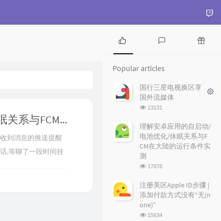
P
L
R
o
a
a
Popular articles
p
t
n
u
e
d
国行三星电视换区享受
l
s
o
国外流媒体
a
t
m
浏
23131
r
c
a
览
理解安卓应用的自启动/电池优化/休眠关系与FCM在大陆的运行条件实测
a
o
r
次
理解安卓应用的自启动/
r
数:
m
t
电池优化/休眠关系与F
机收到消息的推送提醒
t
m
i
CM在大陆的运行条件实
话,等聊了一段时间挂
i
e
c
测
c
n
l
浏
问题.显然延迟问题原因
17878
l
t
e
览
所以我首先怀疑FCM存在
e
s
s
次
注册美区Apple ID步骤 |
数:
s
前我只知道黑域或叫
添加付款方式没有“无(n
one)”
浏
15634