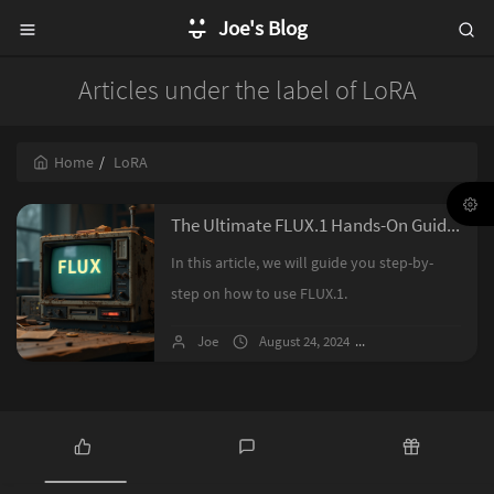
Joe's Blog
Articles under the label of LoRA
Home
LoRA
The Ultimate FLUX.1 Hands-On Guide: From Beginner to Advanced with LoRA and ControlNet
In this article, we will guide you step-by-
step on how to use FLUX.1.
Joe
August 24, 2024
12 comments
P
L
R