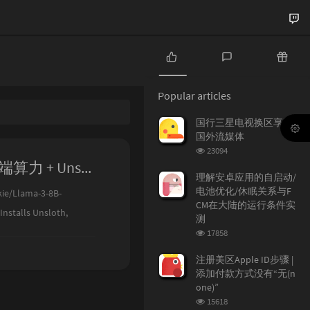
P
L
R
o
a
a
Popular articles
p
t
n
u
e
d
国行三星电视换区享受
l
s
o
国外流媒体
a
t
m
浏
23094
r
c
a
览
SFT 微调 Llama 3 8B | Google Colab 云端算力 + Unsloth 开源框架 + Hugging Face 多数据集
a
o
r
次
理解安卓应用的自启动/
r
数:
m
t
电池优化/休眠关系与F
lama-3-8B-
t
m
i
CM在大陆的运行条件实
stalls Unsloth,
i
e
c
测
c
n
l
浏
ll "unsloth[col...
17858
l
t
e
览
e
s
s
次
注册美区Apple ID步骤 |
数:
s
添加付款方式没有“无(n
one)”
浏
15618