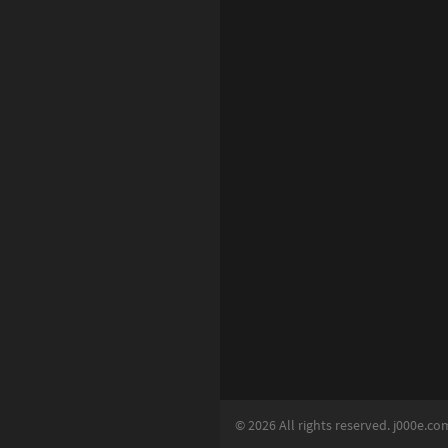
6
1
2
Basic Learning
1
4
5
4
2
0
8
© 2026 All rights reserved. j000e.co