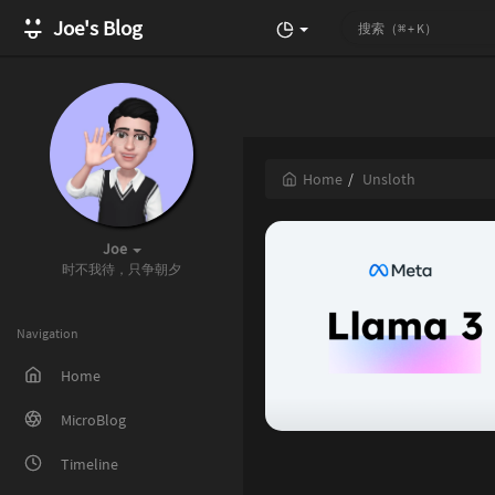
Joe's Blog
Home
Unsloth
Joe
时不我待，只争朝夕
Navigation
Home
MicroBlog
Timeline