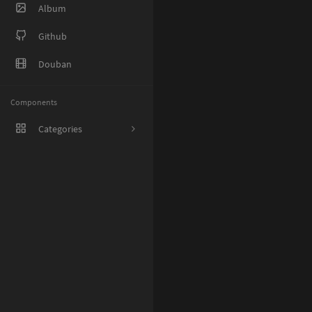
Album
Github
Douban
Components
Categories
1
8
38
27
5
1