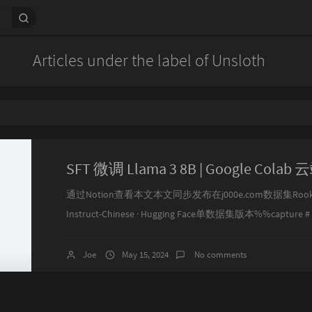
Articles under the label of Unsloth
通过Notion查看本文本文同步发布在j000e.com数据集Rookie/L
Instruct-Chinese · Hugging Face单数据集版本%%capture # In
Xformers (Flash Attention) and all other packages! !pip insta
Joe
May 15, 2024
No comments