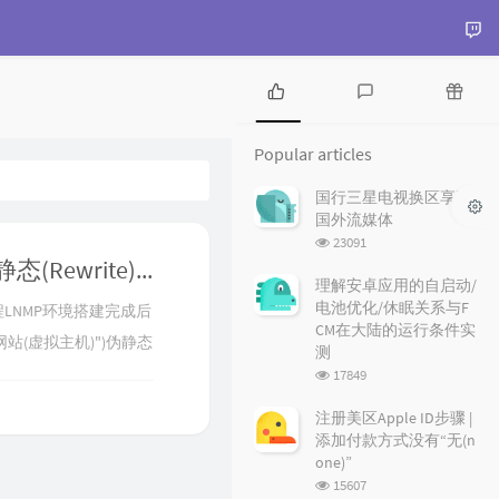
P
L
R
o
a
a
Popular articles
p
t
n
u
e
d
国行三星电视换区享受
l
s
o
国外流媒体
a
t
m
浏
23091
r
c
a
览
LNMP添加,删除虚拟主机(VHost)及伪静态(Rewrite)使用教程
a
o
r
次
理解安卓应用的自启动/
r
数:
m
t
电池优化/休眠关系与F
用教程LNMP环境搭建完成后
t
m
i
CM在大陆的运行条件实
站(虚拟主机)")伪静态
i
e
c
测
c
n
l
浏
位置配置文件位
17849
l
t
e
览
启https添加网站(虚
e
s
s
次
注册美区Apple ID步骤 |
数:
s
..
添加付款方式没有“无(n
one)”
浏
15607