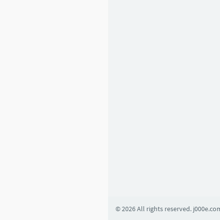
6
1
2
Basic Learning
1
4
5
4
2
0
8
© 2026 All rights reserved. j000e.co