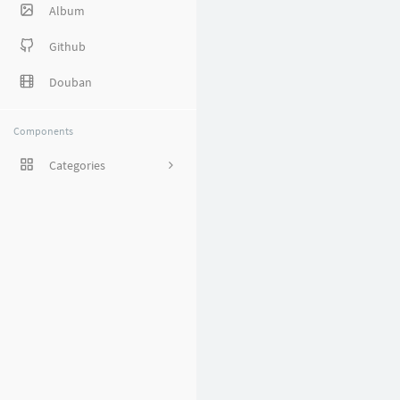
Album
Github
Douban
Components
Categories
1
8
38
27
5
1