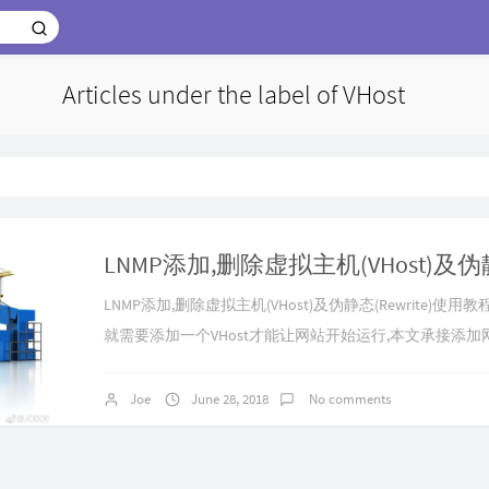
Articles under the label of VHost
LNMP添加,删除虚拟主机(VHost)及伪静态(Rewrite)使
就需要添加一个VHost才能让网站开始运行,本文承接添加网
管理上传网站程序常用命令默认网站(虚拟主机)配置文件
置")pathinfo设置数据库管理已存在虚拟主机添加ssl证书开
Joe
June 28, 2018
No comments
拟主机)如果输入有错误需要删除时，可以按住Ctrl再按Bac.