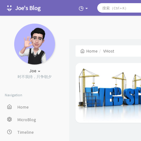
Joe's Blog
Home
VHost
Joe
时不我待，只争朝夕
Navigation
Home
MicroBlog
Timeline