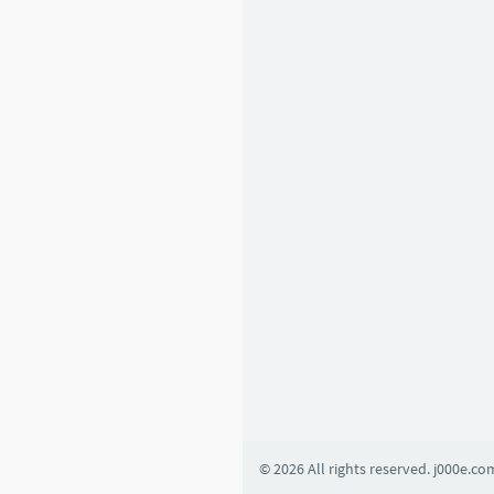
6
1
2
Basic Learning
1
4
5
4
2
0
8
© 2026 All rights reserved. j000e.co