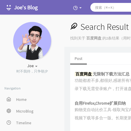
Joe's Blog
Search Result
找到关于
百度网盘
的2条结果（用时 0
Post
Joe
时不我待，只争朝夕
百度网盘
无限制下载方法汇总
功能都差不多,都很好,感谢所有项目
Navigation
录下载无需登录账户，打开速
Home
自用Firefox,Chrome扩展归纳
购物党自动比价工具-领取淘宝
MicroBlog
视频下载等多合一版。长期更新
Timeline