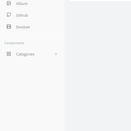
Album
Github
Douban
Components
Categories
1
8
38
27
5
1