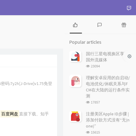
P
L
R
o
a
a
Popular articles
p
t
n
u
e
d
国行三星电视换区享受
l
s
o
国外流媒体
a
t
m
浏
23094
r
c
a
览
a
o
r
次
理解安卓应用的自启动/
r
数:
m
t
75密码:7y2h[J-Drive]v1.75免登
电池优化/休眠关系与F
t
m
i
CM在大陆的运行条件实
i
e
c
测
c
n
l
浏
17857
l
t
e
览
e
s
s
次
、
百度网盘
直接下载、知乎
注册美区Apple ID步骤 |
数:
s
添加付款方式没有“无(n
one)”
浏
15615