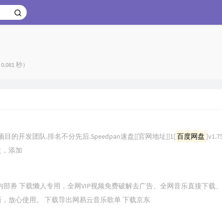
.081 秒）
的开发团队.排名不分先后.Speedpan速盘[[官网地址]]1[
百度网盘
]v1.
盘，添加
内部券 下载懒人专用，全网VIP视频免费破解去广告、全网音乐直接下载
，放心使用。 下载导出网易云音乐歌单 下载京东