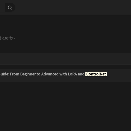
0.08 秒）
Guide: From Beginner to Advanced with LoRA and
ControlNet