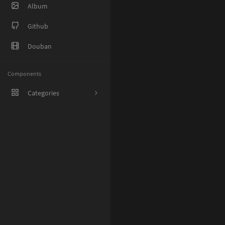
Album
Github
Douban
Components
Categories
1
8
38
27
5
1