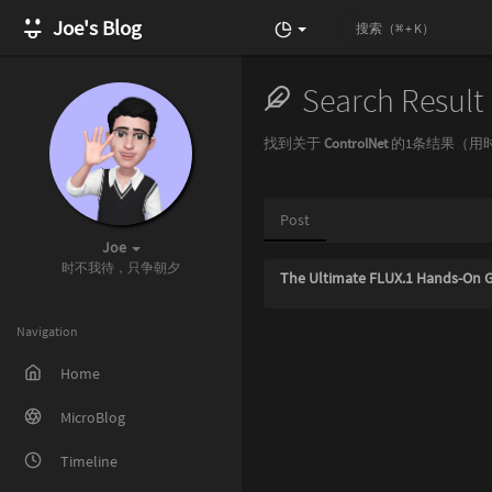
Joe's Blog
Search Result
找到关于
ControlNet
的1条结果（用时 
Post
Joe
时不我待，只争朝夕
The Ultimate FLUX.1 Hands-On 
Navigation
Home
MicroBlog
Timeline