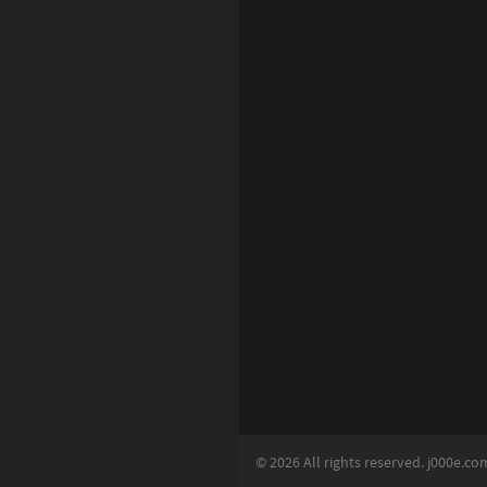
6
1
2
Basic Learning
1
4
5
4
2
0
8
© 2026 All rights reserved. j000e.co