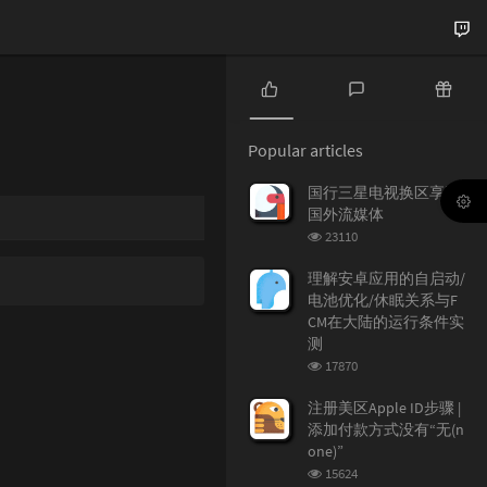
P
L
R
o
a
a
Popular articles
p
t
n
u
e
d
国行三星电视换区享受
l
s
o
国外流媒体
a
t
m
浏
23110
r
c
a
览
a
o
r
次
理解安卓应用的自启动/
r
数:
m
t
电池优化/休眠关系与F
t
m
i
CM在大陆的运行条件实
i
e
c
测
c
n
l
浏
17870
l
t
e
览
e
s
s
次
注册美区Apple ID步骤 |
数:
s
添加付款方式没有“无(n
one)”
浏
15624