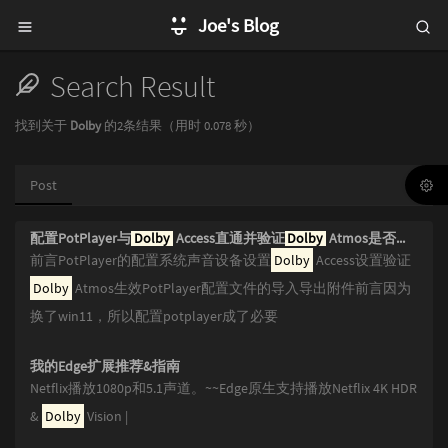
Joe's Blog
Search Result
找到关于
Dolby
的2条结果（用时 0.078 秒）
Post
配置PotPlayer与
Dolby
Access直通并验证
Dolby
Atmos是否生效以及Potplayer配置文件的备份与导入
前言PotPlayer的配置系统声音设备设置
Dolby
Access设置验证
Dolby
Atmos生效PotPlayer配置文件的导入导出附件前言因为
换了win11，所以配置potplayer成了必要
我的Edge扩展推荐&指南
Netflix播放1080p和5.1声道。~~Edge原生支持播放Netflix 4K HDR
&
Dolby
Vision |