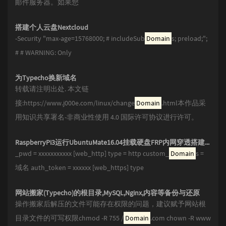
邮件服务器。如果您
搭建个人云盘Nextcloud
-Security "max-age=15768000; # includeSub
Domain
s; preload;";
# # WARNING: Only
为Typecho换新域名
转载请注明出处. 本文链
接:https://www.j000e.com/linux/change
Domain
.html本作品采
用知识共享署名-非商业性使用 4.0 国际许可协议进行许可。
RaspberryPi3运行UbuntuMate16.04挂载硬盘FRP内网穿透搭建Wordpress在线电影网站
_pwd = xxxxxxxxxxx [web_http] type = http custom_
Domain
s =
域名 auth_token = xxxxxx [web_https] type
网站搬家(Typecho)的根目录,MySQL,Nginx,内容等备份与还原
操作搬家后解压的文件可能存在权限的问题，建议赋予网站根
目录文件的可写权限chmod -R 755 /
Domain
.com chown -R www