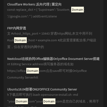
Cloudflare Workers: 反向代理 | 重定向
const replace_dict = { '$upstream': '$custom_
Domain
',
'//google.com': '' } addEventListene
FRP内网穿透
文 #vhost_https_port = 10443 穿透https网站,本文中用不到
#sub
Domain
_host = example.com #此设置需要配合客户端设
置，仅在穿透到内网中的
Nextcloud在线协同Office编辑器Onlyoffice Document Server搭建
nt Editing Service address填写服务器的域名如
https://office.
Domain
.com点击save即可对接Onlyoffice
Community Serverhtt
Ubuntu16.04部署ONLYOFFICE Community Server
h下载后即可执行.bash opensource-install.sh -md
"your
Domain
.com"your
Domain
.com是您自己的域名，将用于