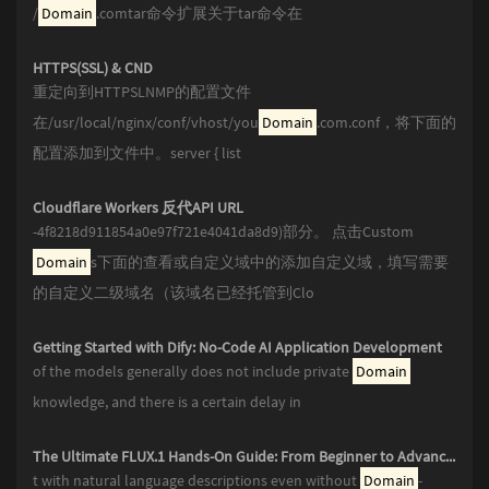
/
Domain
.comtar命令扩展关于tar命令在
HTTPS(SSL) & CND
重定向到HTTPSLNMP的配置文件
在/usr/local/nginx/conf/vhost/you
Domain
.com.conf，将下面的
配置添加到文件中。server { list
Cloudflare Workers 反代API URL
-4f8218d911854a0e97f721e4041da8d9)部分。 点击Custom
Domain
s下面的查看或自定义域中的添加自定义域，填写需要
的自定义二级域名（该域名已经托管到Clo
Getting Started with Dify: No-Code AI Application Development
of the models generally does not include private
Domain
knowledge, and there is a certain delay in
The Ultimate FLUX.1 Hands-On Guide: From Beginner to Advanced with LoRA and ControlNet
t with natural language descriptions even without
Domain
-