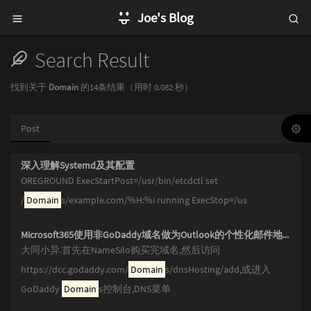
Joe's Blog
Search Result
找到关于
Domain
的14条结果（用时 0.082 秒）
Post
深入理解Systemd及其配置
OREGROUND ExecStartPost=/usr/bin/etcdctl set
/
Domain
s/example.com/%H:%i running ExecStop=/us
Microsoft365使用非GoDaddy域名做为Outlook的个性化邮件地址以及Outlook发件人姓名颠倒问题
大同小异.首先在NameSilo购买完域名,然后访问
https://dcc.godaddy.com/
Domain
s/dnsHosting/add,或进入
GoDaddy
Domain
s控制台,DNS菜单