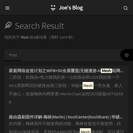
Joe's Blog
Search Result
找到关于
Mesh
的4条结果（用时 0.074 秒）
Post
家庭网络改造计划之WiFi6+5G全屋覆盖|无缝漫游-Ai
Mesh
组网实战
二阶段：软路由+电力猫我的第一台软路由和LEDE我的第一个
NAS:黑群晖回归硬路由第三阶段：华硕Ai
Mesh
一劳永逸，家人
不操心：改版梅林内网穿透+MerlinClash远程访问面板NETGEAR
R
路由器刷固件详解-梅林(Merlin) | KoolCenter(KoolShare) | 华硕ASUS | 网件NETGEAR
的功能；梅林固件不能使用的功能，梅林改版也不能使用，比
如说UU加速器等；开放RT-AX86U作为Ai
Mesh
路由时，可以通过