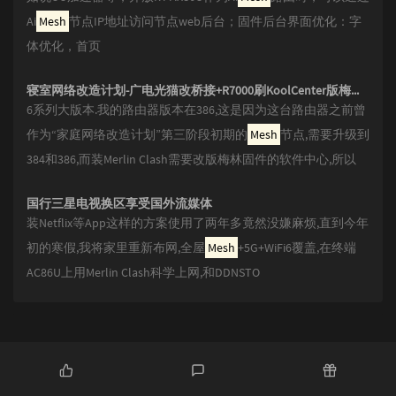
Ai
Mesh
节点IP地址访问节点web后台；固件后台界面优化：字
体优化，首页
寝室网络改造计划-广电光猫改桥接+R7000刷KoolCenter版梅林+MerlinClash端翻
6系列大版本.我的路由器版本在386,这是因为这台路由器之前曾
作为“家庭网络改造计划”第三阶段初期的
Mesh
节点,需要升级到
384和386,而装Merlin Clash需要改版梅林固件的软件中心,所以
国行三星电视换区享受国外流媒体
装Netflix等App这样的方案使用了两年多竟然没嫌麻烦,直到今年
初的寒假,我将家里重新布网,全屋
Mesh
+5G+WiFi6覆盖,在终端
AC86U上用Merlin Clash科学上网,和DDNSTO
P
L
R