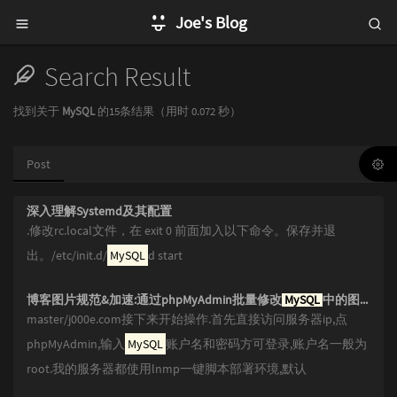
Joe's Blog
Search Result
找到关于
MySQL
的15条结果（用时 0.072 秒）
Post
深入理解Systemd及其配置
.修改rc.local文件，在 exit 0 前面加入以下命令。保存并退
出。/etc/init.d/
MySQL
d start
博客图片规范&加速:通过phpMyAdmin批量修改
MySQL
中的图片链接并用jsDelivr加速
master/j000e.com接下来开始操作.首先直接访问服务器ip,点
phpMyAdmin,输入
MySQL
账户名和密码方可登录,账户名一般为
root.我的服务器都使用lnmp一键脚本部署环境,默认