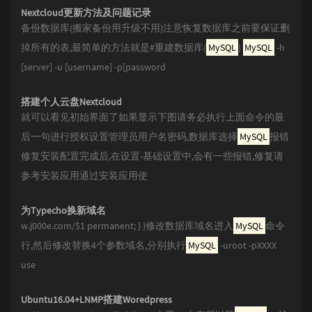
Nextcloud更新方法及问题记录
备份数据库(搬家备份用升级不用)注意恢复数据库之前要保证删
掉所有的表,最简单的方法就是#重建数据库(
MySQL
)
MySQL
-h
[server] -u [username] -p[password
搭建个人云盘Nextcloud
就可以看见初始界面了如果显示下图请务必执行上面命令的最
后一句进行授权设置管理员用户名密码,数据库选择
MySQL
报错
修复安装配置完成后,在设置-基础设置中,会有一些报错,修复请
参考安装应用通过安装应用使
为Typecho换新域名
w.j000e.com/$1 permanent; } }修改数据库域名进入
MySQL
命令
行,然后修改替换4个参数域名,分别执行
MySQL
-uroot -pXXXX
use
Ubuntu16.04+LNMP搭建Woredpress