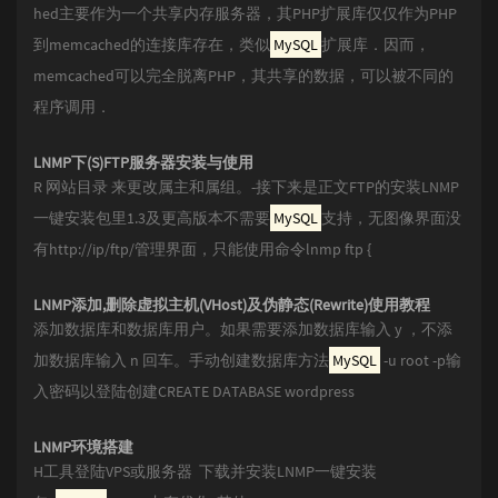
hed主要作为一个共享内存服务器，其PHP扩展库仅仅作为PHP
到memcached的连接库存在，类似
MySQL
扩展库．因而，
memcached可以完全脱离PHP，其共享的数据，可以被不同的
程序调用．
LNMP下(S)FTP服务器安装与使用
R 网站目录 来更改属主和属组。-接下来是正文FTP的安装LNMP
一键安装包里1.3及更高版本不需要
MySQL
支持，无图像界面没
有http://ip/ftp/管理界面，只能使用命令lnmp ftp {
LNMP添加,删除虚拟主机(VHost)及伪静态(Rewrite)使用教程
添加数据库和数据库用户。如果需要添加数据库输入 y ，不添
加数据库输入 n 回车。手动创建数据库方法
MySQL
-u root -p输
入密码以登陆创建CREATE DATABASE wordpress
LNMP环境搭建
H工具登陆VPS或服务器 下载并安装LNMP一键安装