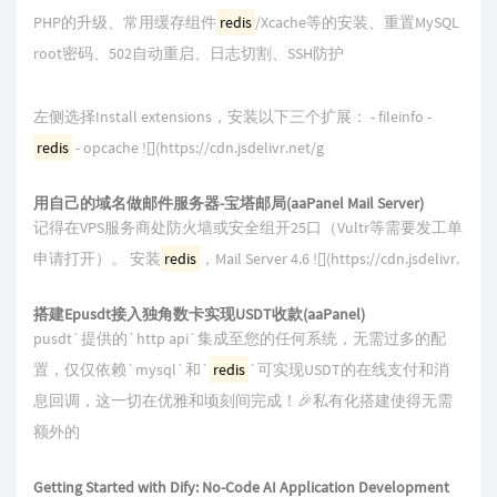
PHP的升级、常用缓存组件
redis
/Xcache等的安装、重置MySQL
root密码、502自动重启、日志切割、SSH防护
左侧选择Install extensions，安装以下三个扩展： - fileinfo -
redis
- opcache ![](https://cdn.jsdelivr.net/g
用自己的域名做邮件服务器-宝塔邮局(aaPanel Mail Server)
记得在VPS服务商处防火墙或安全组开25口（Vultr等需要发工单
申请打开）。 安装
redis
，Mail Server 4.6 ![](https://cdn.jsdelivr.
搭建Epusdt接入独角数卡实现USDT收款(aaPanel)
pusdt`提供的`http api`集成至您的任何系统，无需过多的配
置，仅仅依赖`mysql`和`
redis
`可实现USDT的在线支付和消
息回调，这一切在优雅和顷刻间完成！🎉私有化搭建使得无需
额外的
Getting Started with Dify: No-Code AI Application Development