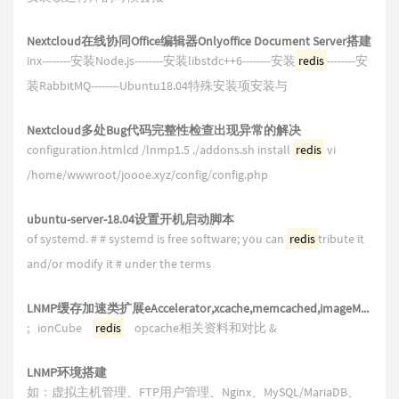
Nextcloud在线协同Office编辑器Onlyoffice Document Server搭建
inx--------安装Node.js--------安装libstdc++6--------安装
redis
--------安
装RabbitMQ--------Ubuntu18.04特殊安装项安装与
Nextcloud多处Bug代码完整性检查出现异常的解决
configuration.htmlcd /lnmp1.5 ./addons.sh install
redis
vi
/home/wwwroot/joooe.xyz/config/config.php
ubuntu-server-18.04设置开机启动脚本
of systemd. # # systemd is free software; you can
redis
tribute it
and/or modify it # under the terms
LNMP缓存加速类扩展eAccelerator,xcache,memcached,imageMagick,ionCube,
; ionCube
redis
opcache相关资料和对比 &
LNMP环境搭建
如：虚拟主机管理、FTP用户管理、Nginx、MySQL/MariaDB、