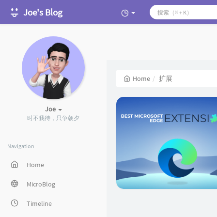
Joe's Blog
Home
扩展
Joe
时不我待，只争朝夕
Navigation
Home
MicroBlog
Timeline