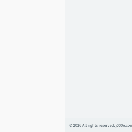
6
1
2
Basic Learning
1
4
5
4
2
0
8
© 2026 All rights reserved. j000e.co