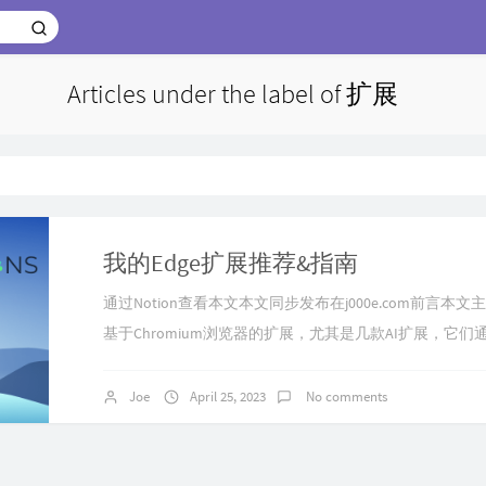
Articles under the label of 扩展
我的Edge扩展推荐&指南
通过Notion查看本文本文同步发布在j000e.com前言
基于Chromium浏览器的扩展，尤其是几款AI扩展，它们通过
LLMs让浏览体验和工作效率迈入一个新的境界。通过本
你可以获得强大的AI辅助冲浪体验。后面介绍的插件全部来
Joe
April 25, 2023
No comments
用于任何基于Chromium内核的浏览器（包括但不限于Chrome