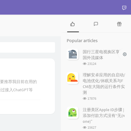
P
L
R
o
a
a
Popular articles
p
t
n
u
e
d
国行三星电视换区享受
l
s
o
国外流媒体
a
t
m
浏
23124
r
c
a
览
a
o
r
次
理解安卓应用的自启动/
r
数:
m
t
电池优化/休眠关系与F
本文主要推荐我目前在用的
t
m
i
CM在大陆的运行条件实
接入ChatGPT等
i
e
c
测
c
n
l
浏
文的推荐和搭配方案，
17876
l
t
e
览
自Chrome商店，适
e
s
s
次
注册美区Apple ID步骤 |
数:
s
与Edge）。...
添加付款方式没有“无(n
one)”
浏
15627