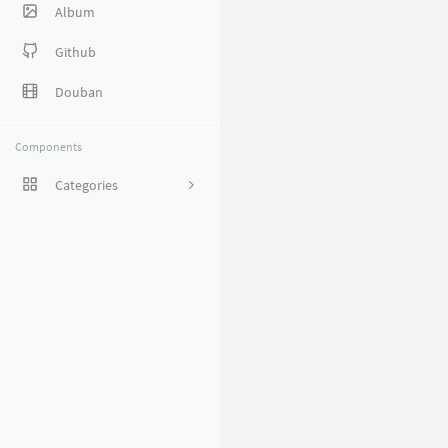
Album
Github
Douban
Components
Categories
1
8
38
27
5
1