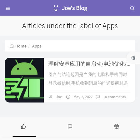
Joe's Blog
Articles under the label of Apps
Home
Apps
理解安卓应用的自启动/电池优化/休眠关系与FCM在大陆的运行条件实测
引言与结论起因是当我的电脑和手机同时
登录微信时,手机收到消息的推送提醒总是
比电脑慢大概几秒到几分钟不等,有时电脑
Joe
May 2, 2022
10 comments
接了微信电话,等聊了一段时间挂断后,手机
才响起微信电话的提示.奇怪的是QQ并没有
这个问题.显然延迟问题原因应该在推送上,
我的微信是Google Play版本,推送走FCM,所
P
L
R
以我首先怀疑FCM存在问题,因为QQ不走