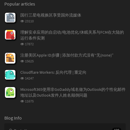
o
a
a
Popular articles
www的URL 301重定向到带www的这个步骤
p
t
n
属于一个填坑环节，我的博客...
u
e
d
国行三星电视换区享受国外流媒体
l
s
o
浏
23110
a
t
m
览
r
c
a
次
理解安卓应用的自启动/电池优化/休眠关系与FCM在大陆的
a
数:
o
r
运行条件实测
r
m
t
浏
17872
t
m
i
览
i
e
c
次
注册美区Apple ID步骤 | 添加付款方式没有“无(none)”
数:
c
n
l
浏
15625
l
t
e
览
e
次
s
s
Cloudflare Workers: 反向代理 | 重定向
数:
s
浏
14247
览
次
Microsoft365使用非GoDaddy域名做为Outlook的个性化邮件
数:
地址以及Outlook发件人姓名颠倒问题
浏
11675
览
次
数:
Blog Info