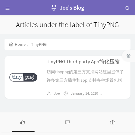
Joe's Blog
Articles under the label of TinyPNG
Home
TinyPNG
TinyPNG Third-party App简化压缩图片流程
访问tinypng的第三方支持网站这里提供了
许多第三方插件和app,支持各种场景包括
wordpress,win和mac选择tinyPNG-App是因
Joe
January 14, 2020
No comments
为可以替换原图片在这里进入官网下载,使
用之前需要tinypng的开发者api key进入
https://tinify.cn/developers 输入名字和邮
箱即可获取一个api,每月能压缩500张图片
P
L
R
存好key后打开软件输入key就可以使用