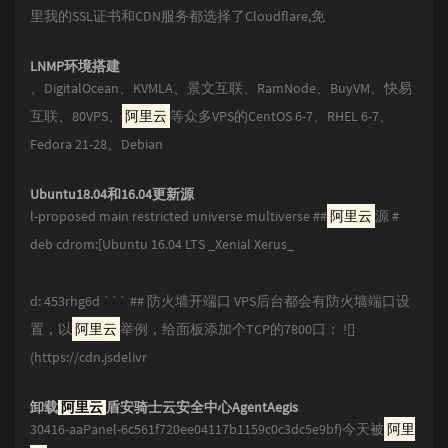
里我的SSL证书和CDN服务都选择了Cloudflare,免
LNMP环境搭建
、DigitalOcean、KVMLA、景文互联、RamNode、BuyVM、快易
互联、80VPS、
阿里云
等众多VPS的CentOS 6-7、RHEL 6-7、
Fedora 21-28、Debian
Ubuntu18.04和16.04更新源
l-proposed main restricted universe multiverse ##
阿里云
源 #
deb cdrom:[Ubuntu 16.04 LTS _Xenial Xerus_
d: 453rhg6d ``` ## 防火墙开端口 VPS后台都会有防火墙端口设
置，以
阿里云
举例，给面板添加个TCP的7800口： ![]
(https://cdn.jsdelivr
卸载
阿里云
盾安骑士云安全中心AgentAegis
30416-aaPanel-6c561f720ee04117b1159c0c3dc5e9bf)今天被
阿里