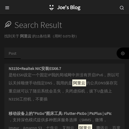
Joe's Blog
Search Result
找到关于
阿里云
的11条结果（用时 0.073 秒）
Post
N3150+Realtek NIC安装ESXi6.7
是给ESXi设定一个固定IP我的局域网中并没有开启IPv6，所以可
以关掉顺便手动指定DNS，我用的是
阿里云
的公共DNS保存完
重启就可以了随后系统会丢失，关闭虚拟机，拔下U盘插上
N3150工控机，不要插
移动设备上的"PicGo"图床工具: Flutter-PicGo | PicPlus | uPic
，支持深色模式提供多种图床服务选择（SMMS，微博，
Imgur，Amazon S3，七牛云，又拍云，
阿里云
，腾讯云，百度