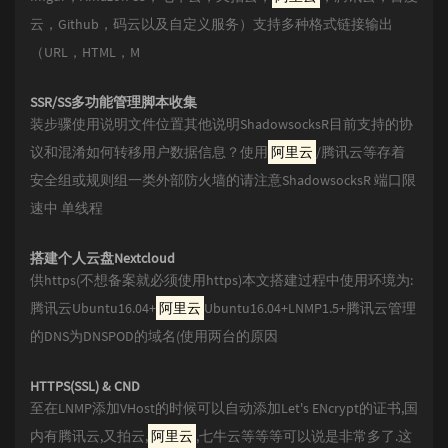
云，Github，码云以及自定义服务）支持多种格式链接输出
（URL，HTML，M
SSR/SS多功能管理脚本收集
装步骤使用说明文件位置其他说明ShadowsocksR目前支持的协
议和混淆如何转移用户数据信息？使用
阿里云
/腾讯云等存着
安全组或规则组一类外部防火墙的请注意ShadowsocksR 端口限
速中 单线程
搭建个人云盘Nextcloud
供https(不想备案就必须使用https)本文搭建过程中使用环境为:
腾讯云Ubuntu16.04+
阿里云
Ubuntu16.04+LNMP1.5+腾讯云管理
的DNS为DNSPOD的域名(使用两台的原因
HTTPS(SSL) & CND
至在LNMP添加VHost的时候可以自动添加Let's ENcrypt的证书,国
内有腾讯云,又拍云,
阿里云
,七牛云等等等可以说是非常多了.这