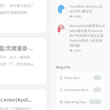
览
次
期了，对付着又提交了
Cloudflare Workers: 反
数:
向代理 | 重定向
前言越是忙碌紧张的时
浏
14268
为什么不多拨呢，如果可
览
次
Microsoft365使用非GoD
始尝试，可以说是成功
数:
addy域名做为Outlook
加了，也就是成功了，
的个性化邮件地址以及
Outlook发件人姓名颠
倒问题
家庭网络改造计划之WiFi6+5G全屋覆盖|无缝漫游-AiMesh组网实战
浏
11693
览
几年，从大一拖到研
次
数:
记录一下，因为我自认
Blog Info
家里的网络改造过程可
家里反复折腾获得的。
Posts Num
126
500买了一台二手
Comments Num
137
路由器刷固件详解-梅林(Merlin) | KoolCenter(KoolShare) | 华硕ASUS | 网件NETGEAR
Operating Days
8 Y 49 D
固件为例记录一下刷固件的一