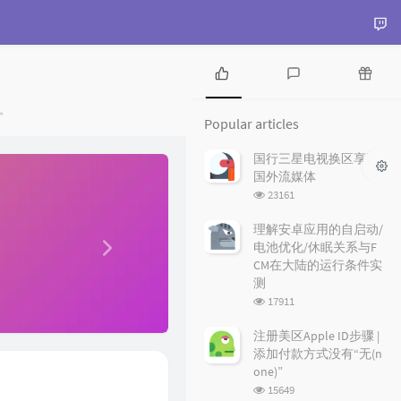
P
L
R
。
o
a
a
Popular articles
p
t
n
u
e
d
国行三星电视换区享受
N
l
s
o
国外流媒体
e
a
t
m
浏
23161
r
c
a
览
x
a
o
r
次
理解安卓应用的自启动/
t
r
数:
m
t
电池优化/休眠关系与F
t
m
i
CM在大陆的运行条件实
i
e
c
测
c
n
l
浏
17911
l
t
e
览
e
s
s
次
注册美区Apple ID步骤 |
数:
s
添加付款方式没有“无(n
one)”
浏
15649