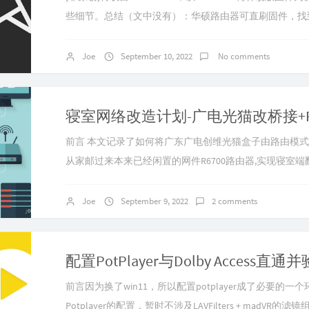
些细节。总结（文中没有）：华硕路由器可直刷固件，找
可，注意双清网件固件刷梅林注意要先刷.chk过渡固件再刷.
体网件刷梅林的细节详见KoolCenter的说明,如RAX50
Joe
September 10, 2022
No comments
算买网件的路由器了,直接华硕就很舒服.刷机须知注意1：请
前言​ 本文记录了如何将广东广电创维光猫盒子由路由模式
从家邮过来本来已经闲置的网件R6700路由器,实现寝室端
号:GDHG-CW5000制造商:深圳创维数字技术有限公司路由器型号
(AC1750 | arm v7)系统:NETGEAR R7000适用的KoolShare(现
Joe
September 9, 2022
2 comments
固...
前言因为换了win11，所以配置potplayer成了必要的
Potplayer的配置，暂时不涉及LAVFilters + madV