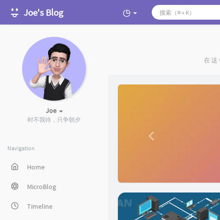
Joe's Blog
在这
P
r
Joe
e
时不我待，只争朝夕
v
i
Navigation
o
Home
u
s
MicroBlog
Timeline