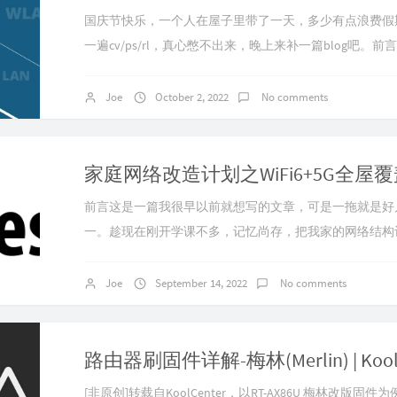
国庆节快乐，一个人在屋子里带了一天，多少有点浪费假
一遍cv/ps/rl，真心憋不出来，晚上来补一篇blog吧。
候，电脑越是好玩，所以前两天才想起来寝室的R7000
以多拨的话，以后可以用软路由更多倍数的多拨，于是开
Joe
October 2, 2022
No comments
了，但是效果并不好，具体体现在只有第一次多拨速度叠
但是后面再多拨，就失效了，即使...
前言这是一篇我很早以前就想写的文章，可是一拖就是好
一。趁现在刚开学课不多，记忆尚存，把我家的网络结构
为折腾得是比较成功的，后来还把mesh带到了亲戚家。
以说是我自己的成长过程了，我的大多数实践经验都是在
Joe
September 14, 2022
No comments
2017年我高中毕业搬家到新房子，那年7月份我在某宝花了
R6700，从此打开了我通往路由器世界的...
[非原创]转载自KoolCenter，以RT-AX86U 梅林改版