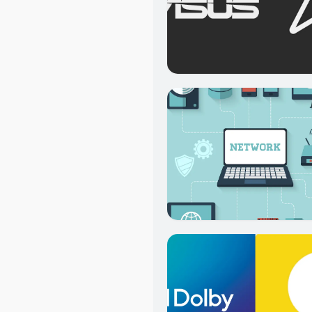
6
1
2
Basic Learning
1
4
5
4
2
0
8