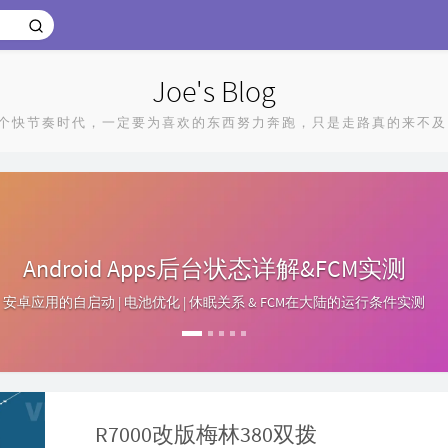
Joe's Blog
个快节奏时代，一定要为喜欢的东西努力奔跑，只是走路真的来不及
Android Apps后台状态详解&FCM实测
安卓应用的自启动 | 电池优化 | 休眠关系 & FCM在大陆的运行条件实测
R7000改版梅林380双拨