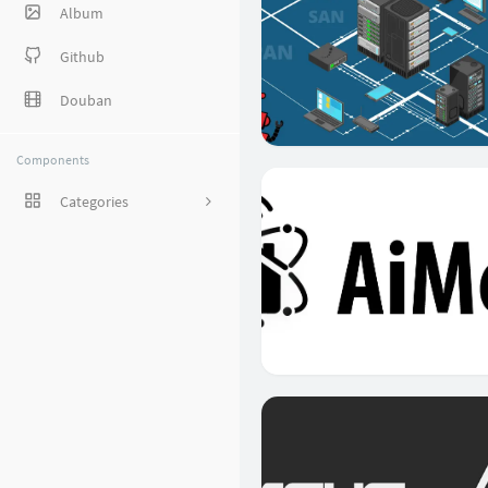
Album
Github
Douban
Components
Categories
1
8
38
27
5
1