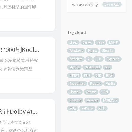
Last activity
1 Year Ago
到对应机型的固件即
w或者.trx梅林固件具
 梅林改版固件我以后是不打
刷机的朋...
Tag cloud
Linux
Server
Java
LNMP
寝室网络改造计划-广电光猫改桥接+R7000刷KoolCenter版梅林+MerlinClash端翻
Windows
Nginx
Ubuntu
Websites
AI
LLM
Typecho
改为桥接模式,并搭配
MySQL
Nextcloud
SSL
翻.设备情况光猫型
HTTPS
PHP
SSR
图床
:NETGEAR R6700
Cloudflare
Router
Merlin
KoolCenter)改版Merlin
Llama 3
Centos
CDN
Chrome
VMware
独角数卡
宝塔
aaPanel
发卡
配置PotPlayer与Dolby Access直通并验证Dolby Atmos是否生效以及Potplayer配置文件的备份与导入
一个环节，本文仅记录
R的滤镜组合，这两个以后有时