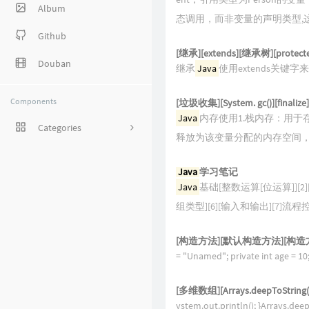
Album
态调用，而非变量的声明类型,
Github
[继承][extends][继承树][prote
Douban
继承
Java
使用extends关键字来实现继承：c
Components
[垃圾收集][System. gc()][finalize]
Java
内存使用1.栈内存：用
Categories
释放为该变量分配的内存空间，
1
Java
学习笔记
8
Java
基础[整数运算[位运算]][2
组类型][6][输入和输出][7]流程
38
27
[构造方法][默认构造方法][构造方法重
= "Unamed"; private int age = 10
5
[多维数组][Arrays.deepToString()][
1
ystem.out.println(); }Arrays.de