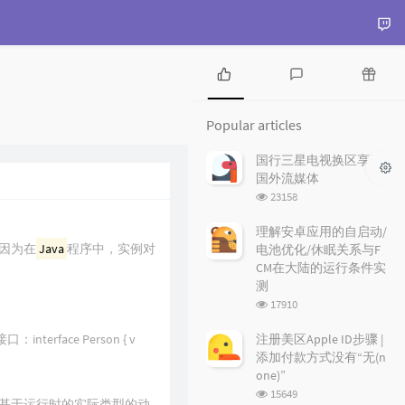
P
L
R
o
a
a
Popular articles
p
t
n
u
e
d
国行三星电视换区享受
l
s
o
国外流媒体
a
t
m
浏
23158
r
c
a
览
a
o
r
次
理解安卓应用的自启动/
r
数:
m
t
因为在
Java
程序中，实例对
电池优化/休眠关系与F
t
m
i
CM在大陆的运行条件实
i
e
c
测
c
n
l
浏
17910
l
t
e
览
e
s
s
次
nterface Person { v
注册美区Apple ID步骤 |
数:
s
添加付款方式没有“无(n
one)”
浏
15649
基于运行时的实际类型的动