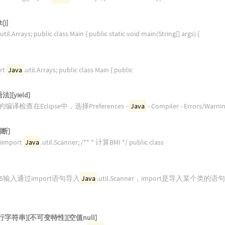
()]
.util.Arrays; public class Main { public static void main(String[] args) {
ort
Java
.util.Arrays; public class Main { public
][yield]
译检查在Eclipse中，选择Preferences -
Java
- Compiler - Errors/Warnin
断]
miimport
Java
.util.Scanner; /** * 计算BMI */ public class
013-08-15输入通过import语句导入
Java
.util.Scanner，import是导入某个类
字符串][不可变特性][空值null]