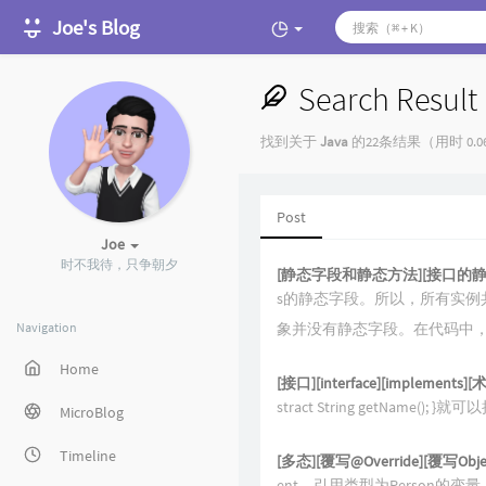
Joe's Blog
Search Result
找到关于
Java
的22条结果（用时 0.0
Post
Joe
时不我待，只争朝夕
[静态字段和静态方法][接口的静
s的静态字段。所以，所有实例
Navigation
象并没有静态字段。在代码中
Home
[接口][interface][implemen
stract String getName()
MicroBlog
Timeline
[多态][覆写@Override][覆写Objec
ent，引用类型为Person的变量，