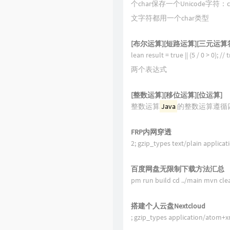
个char保存一个Unicode字符：char c1
文字符都用一个char类型
[布尔运算][短路运算][三元运算符
lean result = true || (5 / 0 > 0
两个表达式
[整数运算][移位运算][位运算]
整数运算
Java
的整数运算遵循四则运算规则pu
FRP内网穿透
2; gzip_types text/plain applicat
百度网盘无限制下载方法汇总
pm run build cd ../main mvn c
搭建个人云盘Nextcloud
; gzip_types application/atom+x