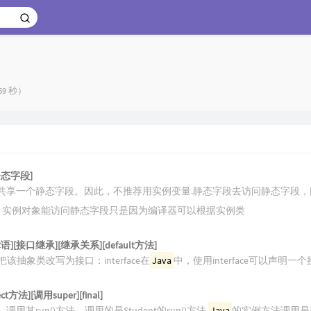
69 秒）
态字段]
共享一个静态字段。因此，不推荐用实例变量.静态字段去访问静态字段，
，实例对象能访问静态字段只是因为编译器可以根据实例类
ts][术语][接口继承][继承关系][default方法]
; }就可以把该抽象类改写为接口：interface在
Java
中，使用interface可以声明一个接口：i
t方法][调用super][final]
调用其run()方法，调用的是Student的run()方法,
Java
的实例方法调用是