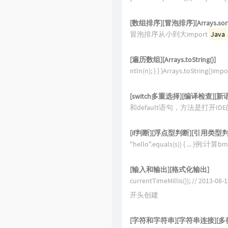
6
[数组排序][冒泡排序][Arrays.sort
1
冒泡排序从小到大import
Java
2
[遍历数组][Arrays.toString()]
Basic Learning
ntln(n); } } }Arrays.toString()imp
1
[switch多重选择][编译检查][新语法
和default语句，方法是打开IDE的编
4
5
[if判断][浮点型判断][引用类型判
"hello".equals(s)) { ... }例:计算b
4
[输入和输出][格式化输出]
2
currentTimeMillis()); // 2
0
开头创建
8
[字符和字符串][字符串连接][多行