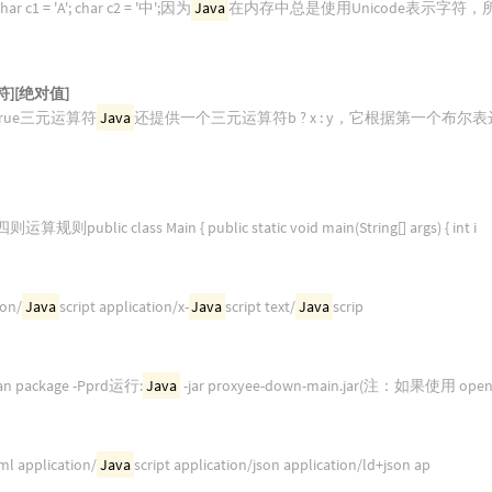
 = 'A'; char c2 = '中';因为
Java
在内存中总是使用Unicode表示字符
][绝对值]
); // true三元运算符
Java
还提供一个三元运算符b ? x : y，它根据第一个布
blic class Main { public static void main(String[] args) { int i
ion/
Java
script application/x-
Java
script text/
Java
scrip
lean package -Pprd运行:
Java
-jar proxyee-down-main.jar(注：如果使用 op
ml application/
Java
script application/json application/ld+json ap