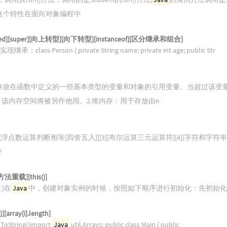
这个特性在面向对象编程中
cted][super][向上转型][向下转型][instanceof][区分继承和组合]
lass Person { private String name; private int age; public Str
于存放在函数中定义的一些基本类型的变量和对象的引用变量。当超过该变
该内存空间将被另作他用。2.堆内存：用于存放由n
][浮点数运算判断相等[四舍五入]][3][布尔运算三元运算符][4][字符和字符串多行
控
载][this()]
; }在
Java
中，创建对象实例的时候，按照如下顺序进行初始化：先初始化字段，例如
array[i].length]
epToString()import
Java
.util.Arrays; public class Main { public