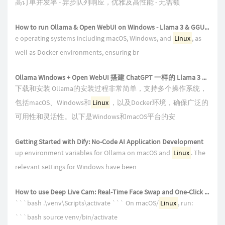
高订单并发率 - 异步队列响应，优雅及高性能 - 无需额
How to run Ollama & Open WebUI on Windows - Llama 3 & GGUF | Change Model Storage Location | CUDA GPU Acceleration
e operating systems including macOS, Windows, and
Linux
, as
well as Docker environments, ensuring br
Ollama Windows + Open WebUI 搭建 ChatGPT 一样的 Llama 3 聊天机器人 | 本地运行开源大模型 | 使用和判断独显 GPU 加速 |
下载和安装 Ollama的安装过程非常简单，支持多个操作系统，
包括macOS、Windows和
Linux
，以及Docker环境，确保广泛的
可用性和灵活性。以下是Windows和macOS平台的安
Getting Started with Dify: No-Code AI Application Development
up environment variables for Ollama on macOS and
Linux
. The
relevant settings for Windows have been
How to use Deep Live Cam: Real-Time Face Swap and One-Click Video Deepfake with a Single Image
```bash .\venv\Scripts\activate ``` On macOS/
Linux
, run:
```bash source venv/bin/activate