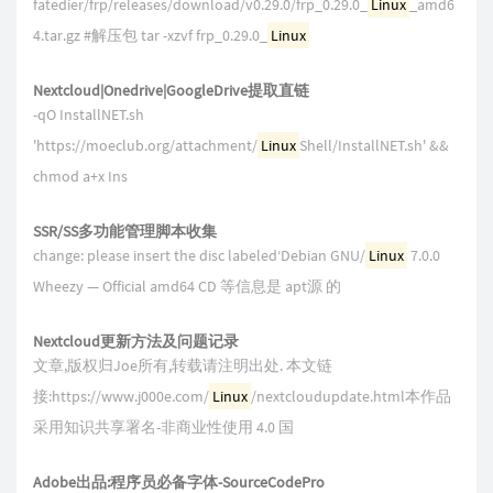
fatedier/frp/releases/download/v0.29.0/frp_0.29.0_
Linux
_amd6
4.tar.gz #解压包 tar -xzvf frp_0.29.0_
Linux
Nextcloud|Onedrive|GoogleDrive提取直链
-qO InstallNET.sh
'https://moeclub.org/attachment/
Linux
Shell/InstallNET.sh' &&
chmod a+x Ins
SSR/SS多功能管理脚本收集
change: please insert the disc labeled‘Debian GNU/
Linux
7.0.0
Wheezy — Official amd64 CD 等信息是 apt源 的
Nextcloud更新方法及问题记录
文章,版权归Joe所有,转载请注明出处. 本文链
接:https://www.j000e.com/
Linux
/nextcloudupdate.html本作品
采用知识共享署名-非商业性使用 4.0 国
Adobe出品:程序员必备字体-SourceCodePro