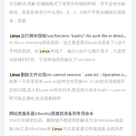
方法解决.现象:在编辑模式下使用方向键的时候，并不会使光标
移动，而是在命令行中出现A、B、C、D四个字母当编辑出现错
误，想要
Linux
运行脚本报错/usr/bin/env: ‘bash\r’: No such file or directory
ch file or directory错误原因：这主要是因为bash后面多了\r这个
字符的原因。在
Linux
终端下，输出\r会什么都不显示，只是把
光标移到行首。于是终端虽然输出了/usr/bin/e
Linux
删除文件出现rm: cannot remove `.user.ini`: Operation not permitted
如果一个目录里有.user.ini这种文件导致rm -rf /dir时出现权限不
足的问题,进入到.user.ini所在目录,然后执行命令chattr -i .user.ini
即可除去属性,然后再删除即
网站类服务器(Ubuntu)搭建前准备和常用命令
15.Vi方向键变乱码、删除键不能使用的解决方法-Windows端必
备SSH工具XShellMac和
Linux
可以直接通过终端连接,当然同类