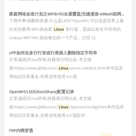
家庭网络改造计划之WiFi6+5G全屋覆盖|无缝漫游-AiMesh组网实战
了两件事:端翻和多拨.什么是LEDE?OpenWrt 可以说是世界上最
出名的家用 WiFi 路由器
Linux
发行版，是由以前名不经传的
Linksys WRT54G 路由催生的一个产品，已经 12
vi中如何在多行行首或行尾插入删除指定字符串
文章,版权归Joe所有,转载请注明出处. 本文链
接:https://www.j000e.com/
Linux
server/viskills1.html本作品采
用知识共享署名-非商业性使用 4.0 国
OpenWrt/LEDE(KoolShare)配置记录
文章,版权归Joe所有,转载请注明出处. 本文链
接:https://www.j000e.com/
Linux
/openwrtconfig.html本作品采
用知识共享署名-非商业性使用 4.0 国际许
FRP内网穿透