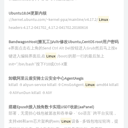
Ubuntu18.04更新内核
://kernel.ubuntu.com/~kernel-ppa/mainline/v4.17.2/
Linux
-
headers-4.17.2-041702_4.17.2-041702.20180616
BandwagonHost(搬瓦工),Vultr修改Ubuntu,CentOS root用户密码
e界面点击右上角的Send Ctrl Alt Del按钮进入Grub然后马上按e
键进入编辑界面后,在
Linux
/boot/的那一行的最后加上
init=”/bin/bash”按下F10或Ctrl-X重
卸载阿里云盾安骑士云安全中心AgentAegis
killall -9 aliyun-service killall -9 CmsGoAgent.
Linux
-amd64 killall
-9 AliYunDun killall -9 AliY
搭建Epusdt接入独角数卡实现USDT收款(aaPanel)
部署，无需担心钱包被篡改和吞单😁 - `Go语言`跨平台实现，
支持x86和arm芯片架构的win/
Linux
设备 - 多钱包地址轮询，提