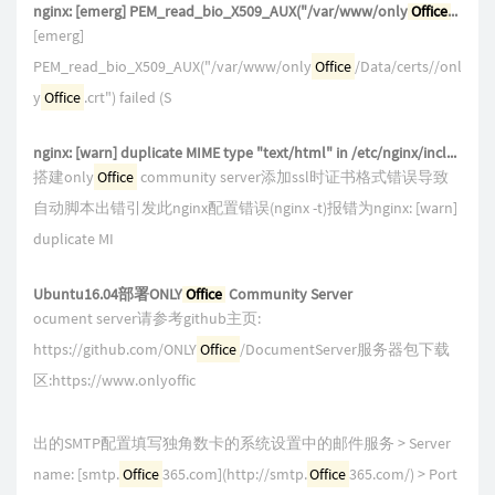
nginx: [emerg] PEM_read_bio_X509_AUX("/var/www/only
Office
/Data/
[emerg]
PEM_read_bio_X509_AUX("/var/www/only
Office
/Data/certs//onl
y
Office
.crt") failed (S
nginx: [warn] duplicate MIME type "text/html" in /etc/nginx/includes/only
搭建only
Office
community server添加ssl时证书格式错误导致
自动脚本出错引发此nginx配置错误(nginx -t)报错为nginx: [warn]
duplicate MI
Ubuntu16.04部署ONLY
Office
Community Server
ocument server请参考github主页:
https://github.com/ONLY
Office
/DocumentServer服务器包下载
区:https://www.onlyoffic
出的SMTP配置填写独角数卡的系统设置中的邮件服务 > Server
name: [smtp.
Office
365.com](http://smtp.
Office
365.com/) > Port